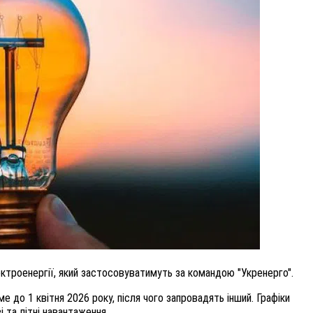
ВНАСЛІДОК ПОРАНЕНЬ, ОТРИМАНИХ НА ВІЙНІ,
ПОМЕР ВОЇН ЮРІЙ ВОЙТИК
25 листопада 2025
0
ектроенергії, який застосовуватимуть за командою "Укренерго".
е до 1 квітня 2026 року, після чого запровадять інший. Графіки
і та літні навантаження.