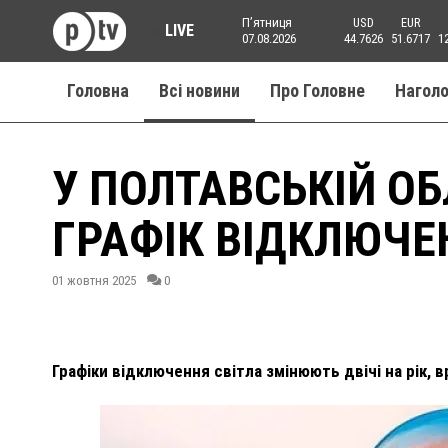
Пʼятниця
USD
EUR
LIVE
07.08.2026
44.7626
51.6717
1
Головна
Всі новини
Про Головне
Нагол
У ПОЛТАВСЬКІЙ О
ГРАФІК ВІДКЛЮЧЕ
01 жовтня 2025
0
Графіки відключення світла змінюють двічі на рік, 