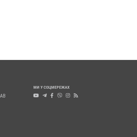
КЛАД РУХУ
ПОЛІЦІЯ ПОЛТАВЩИНИ
 ЧЕРЕЗ
РОЗШУКУЄ 67-РІЧНУ
 СВІТЛА
ЛЮДМИЛУ МАЛИНЕНКО
0
14 листопада 2025
0
МИ У СОЦМЕРЕЖАХ
ЛАВ