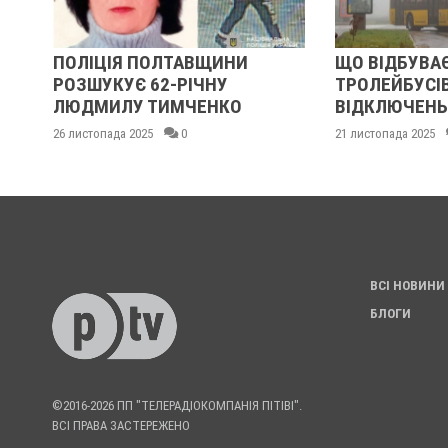
Я ПОЛТАВЩИНИ
ЩО ВІДБУВАЄТЬСЯ З РУХО
УЄ 62-РІЧНУ
ТРОЛЕЙБУСІВ ПІД ЧАС
У ТИМЧЕНКО
ВІДКЛЮЧЕНЬ СВІТЛА?
 2025
0
21 листопада 2025
0
ВСІ НОВИНИ
БЛОГИ
©2016-2026 ПП "ТЕЛЕРАДІОКОМПАНІЯ ПІТІВІ".
ВСІ ПРАВА ЗАСТЕРЕЖЕНО