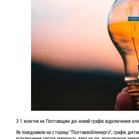
ПОЛІЦІЯ ПОЛТАВЩИНИ РОЗШУКУЄ 62-РІЧНУ
ЛЮДМИЛУ ТИМЧЕНКО
ОМ
26 листопада 2025
0
З 1 жовтня на Полтавщині діє новий графік відключення ел
Як повідомили на сторінці "Полтаваобленерго", графік діятим
відключення світла змінюють двічі на рік, враховуючи зимов