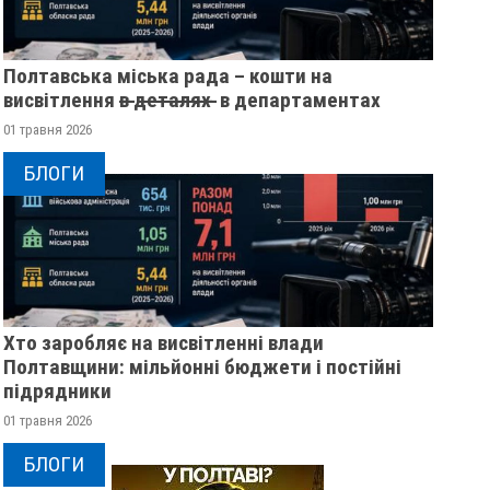
Полтавська міська рада – кошти на
висвітлення в̶ ̶д̶е̶т̶а̶л̶я̶х̶ ̶ в департаментах
01 травня 2026
БЛОГИ
Хто заробляє на висвітленні влади
Полтавщини: мільйонні бюджети і постійні
підрядники
01 травня 2026
БЛОГИ