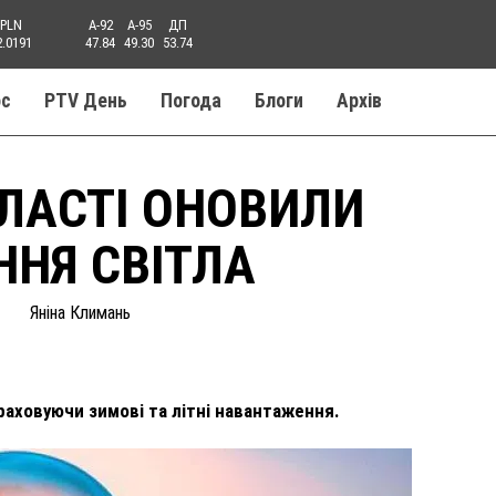
PLN
A-92
A-95
ДП
2.0191
47.84
49.30
53.74
ос
PTV День
Погода
Блоги
Aрхів
БЛАСТІ ОНОВИЛИ
ННЯ СВІТЛА
Яніна Климань
враховуючи зимові та літні навантаження.