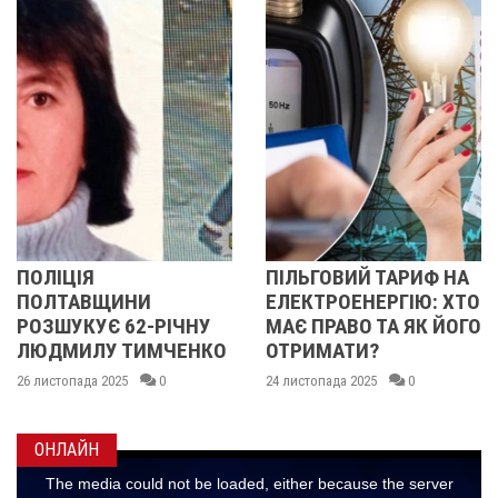
ІЯ
ПІЛЬГОВИЙ ТАРИФ НА
ЩО ВІ
АВЩИНИ
ЕЛЕКТРОЕНЕРГІЮ: ХТО
РУХОМ
КУЄ 62-РІЧНУ
МАЄ ПРАВО ТА ЯК ЙОГО
ПІД Ч
ИЛУ ТИМЧЕНКО
ОТРИМАТИ?
СВІТЛ
ада 2025
0
24 листопада 2025
0
21 листоп
ОНЛАЙН