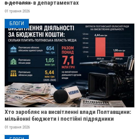
в̶ ̶д̶е̶т̶а̶л̶я̶х̶ ̶ в департаментах
01 травня 2026
БЛОГИ
Хто заробляє на висвітленні влади Полтавщини:
мільйонні бюджети і постійні підрядники
01 травня 2026