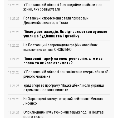
У Полтавській області біля водойми знайшли тіло
11.25.25
жінки, яку розшукували
Полтавські спортсмени стали призерами
11.25.25
Дефлімпійських ігор в Токіо
Після двох шахедів. Як відновлюється сумське
11.25.25
училище будівництва і дизайну
На Полтавщині запровадили графіки аварійних
11.25.25
відключень світла. ОНОВЛЕНО
Пільговий тариф на електроенергію: хто має
11.24.25
право та як його отримати?
У Полтавській області вантажівка на смерть збила 48-
11.24.25
річного чоловіка
Уряд згортає програму "Нацкешбек": коли українці
11.24.25
отримають останні виплати
На Харківщині загинув старший лейтенант Микола
11.24.25
Лисенко
Оприлюднили культурно-мистецькі події в Полтаві
11.24.25
цього тижня