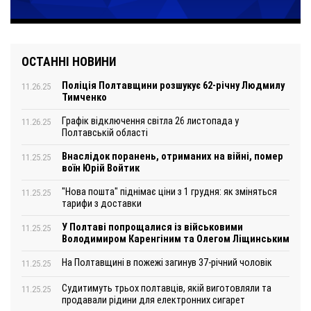
ОСТАННІ НОВИНИ
Поліція Полтавщини розшукує 62-річну Людмилу
11.26.25
Тимченко
Графік відключення світла 26 листопада у
11.26.25
Полтавській області
Внаслідок поранень, отриманих на війні, помер
11.25.25
воїн Юрій Войтик
"Нова пошта" піднімає ціни з 1 грудня: як зміняться
11.25.25
тарифи з доставки
У Полтаві попрощалися із військовими
11.25.25
Володимиром Каренгіним та Олегом Ліщинським
На Полтавщині в пожежі загинув 37-річний чоловік
11.25.25
Судитимуть трьох полтавців, якій виготовляли та
11.25.25
продавали рідини для електронних сигарет