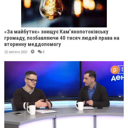
«За майбутнє» знищує Кам’янопотоківську
громаду, позбавляючи 40 тисяч людей права на
вторинну меддопомогу
22 лютого 2021
0