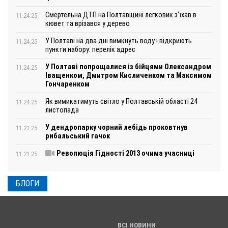
Смертельна ДТП на Полтавщині легковик з‘їхав в
11.24.25
кювет та врізався у дерево
У Полтаві на два дні вимкнуть воду і відкриють
11.24.25
пункти набору: перелік адрес
У Полтаві попрощалися із бійцями Олександром
11.24.25
Іващенком, Дмитром Кисличенком та Максимом
Гончаренком
Як вимикатимуть світло у Полтавській області 24
11.24.25
листопада
У дендропарку чорний лебідь проковтнув
11.21.25
рибальський гачок
Революція Гідності 2013 очима учасниці
11.21.25
БЛОГИ
ВСІ НОВИНИ