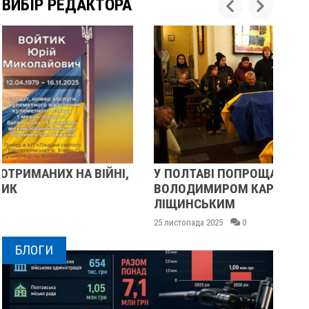
ВИБІР РЕДАКТОРА
У ПОЛТАВІ ПОПРОЩАЛИСЯ ІЗ ВІЙСЬКОВИМИ
П
ВОЛОДИМИРОМ КАРЕНГІНИМ ТА ОЛЕГОМ
С
ЛІЩИНСЬКИМ
2
25 листопада 2025
0
БЛОГИ