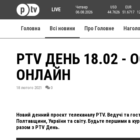
Четвер
USD
EUR
LIVE
06.08.2026
44.7626
51.6717
1
Головна
Всі новини
Про Головне
Нагол
PTV ДЕНЬ 18.02 -
ОНЛАЙН
18 лютого 2021
0
Новий денний проєкт телеканалу PTV. Ведучі та го
Полтавщини, України та світу. Будьте першими в кур
разом з PTV День.