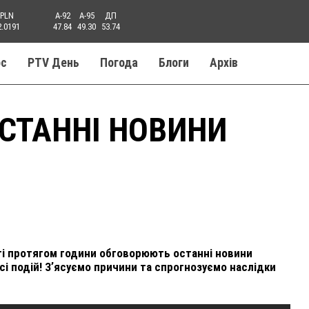
PLN
A-92
A-95
ДП
2.0191
47.84
49.30
53.74
ос
PTV День
Погода
Блоги
Aрхів
 ОСТАННІ НОВИНИ
сті протягом години обговорюють останні новини
сі подій! Зʼясуємо причини та спрогнозуємо наслідки