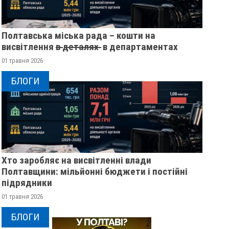
Полтавська міська рада – кошти на
висвітлення в̶ ̶д̶е̶т̶а̶л̶я̶х̶ ̶ в департаментах
01 травня 2026
БЛОГИ
Хто заробляє на висвітленні влади
ВНОЧІ ВОРОЖІ
НІЧНА РАКЕТНА АТ
Полтавщини: мільйонні бюджети і постійні
БЕЗПІЛОТНИКИ АТАКУВАЛИ
ПОЛТАВЩИНІ: ЩО 
підрядники
ПОЛТАВЩИНУ: ЩО ВІДОМО?
16 лютого 2024
0
01 травня 2026
20 лютого 2024
0
БЛОГИ