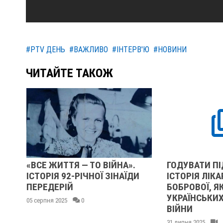
#PTV ДЕНЬ
#ВАЖЛИВО
#ІНТЕРВ'Ю
#НОВИНИ
ЧИТАЙТЕ ТАКОЖ
«ВСЕ ЖИТТЯ — ТО ВІЙНА».
ГОДУВАТИ ПІ
ІСТОРІЯ 92-РІЧНОЇ ЗІНАЇДИ
ІСТОРІЯ ЛІКА
ПЕРЕДЕРІЙ
БОБРОВОЇ, Я
УКРАЇНСЬКИХ
05 серпня 2025
0
ВІЙНИ
31 липня 2025