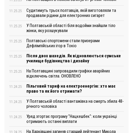
Судитимуть трьох полтавців, якій виготовляли та
11.25.25
продавали рідини для електронних сигарет
У Полтавській області біля водойми знайшли тіло
11.25.25
жінки, яку розшукували
Полтавські спортсмени стали призерами
11.25.25
Дефлімпійських ігор в Токіо
Після двох шахедів. Як відновлюється сумське
11.25.25
училище будівництва і дизайну
На Полтавщині запровадили графіки аварійних
11.25.25
відключень світла. ОНОВЛЕНО
Пільговий тариф на електроенергію: хто має
11.24.25
право та як його отримати?
У Полтавській області вантажівка на смерть збила 48-
11.24.25
річного чоловіка
Уряд згортає програму "Нацкешбек": коли українці
11.24.25
отримають останні виплати
На Харківщині загинув старший лейтенант Микола
11.24.25