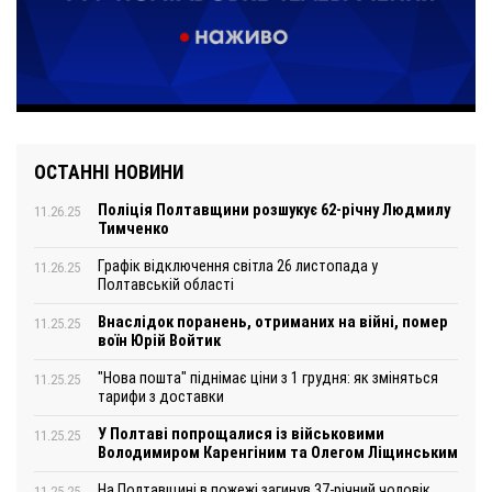
ОСТАННІ НОВИНИ
Поліція Полтавщини розшукує 62-річну Людмилу
11.26.25
Тимченко
Графік відключення світла 26 листопада у
11.26.25
Полтавській області
Внаслідок поранень, отриманих на війні, помер
11.25.25
воїн Юрій Войтик
"Нова пошта" піднімає ціни з 1 грудня: як зміняться
11.25.25
тарифи з доставки
У Полтаві попрощалися із військовими
11.25.25
Володимиром Каренгіним та Олегом Ліщинським
На Полтавщині в пожежі загинув 37-річний чоловік
11.25.25