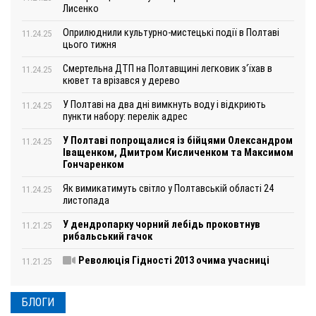
Лисенко
Оприлюднили культурно-мистецькі події в Полтаві
11.24.25
цього тижня
Смертельна ДТП на Полтавщині легковик з‘їхав в
11.24.25
кювет та врізався у дерево
У Полтаві на два дні вимкнуть воду і відкриють
11.24.25
пункти набору: перелік адрес
У Полтаві попрощалися із бійцями Олександром
11.24.25
Іващенком, Дмитром Кисличенком та Максимом
Гончаренком
Як вимикатимуть світло у Полтавській області 24
11.24.25
листопада
У дендропарку чорний лебідь проковтнув
11.21.25
рибальський гачок
Революція Гідності 2013 очима учасниці
11.21.25
БЛОГИ