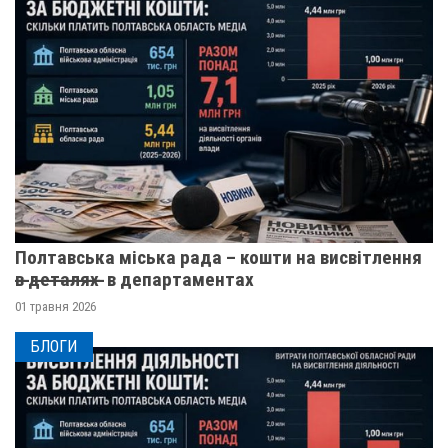
Полтавська міська рада – кошти на висвітлення
в̶ ̶д̶е̶т̶а̶л̶я̶х̶ ̶ в департаментах
01 травня 2026
БЛОГИ