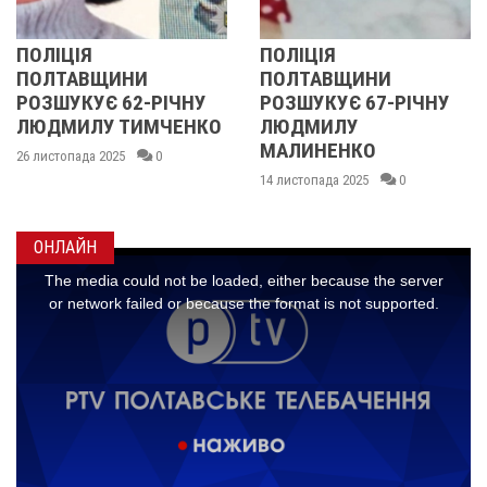
ПОЛІЦІЯ
У ПОЛТАВСЬКІЙ
ПОЛТАВЩИНИ
ОБЛАСТІ
ІЧНУ
РОЗШУКУЄ 67-РІЧНУ
РОЗШУКУЮТЬ 6
ЧЕНКО
ЛЮДМИЛУ
РІЧНУ ЗОЮ ГРА
МАЛИНЕНКО
14 листопада 2025
0
14 листопада 2025
0
ОНЛАЙН