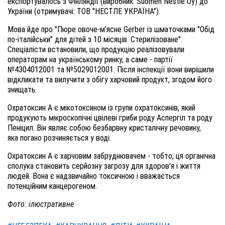
експортувалось з Фінляндії (виробник: Suomen Nestle Оy) до
України (отримувачі: ТОВ "НЕСТЛЕ УКРАЇНА").
Мова йде про "‎Пюре овоче-м’ясне Gerber iз шматочками "Обід
по-італійськи" для дітей з 10 місяців. Стерилізоване"‎.
Спеціалісти встановили, що продукцію реалізовували
операторам на українському ринку, а саме - партії
№4304012001 та №5029012001. Після інспекції вони вирішили
відкликати та вилучити з обігу харчовий продукт, згодом його
знищать.
Охратоксин А є мікотоксином із групи охратоксинів, який
продукують мікроскопічні цвілеві гриби роду Аспергіл та роду
Пеніцил. Він являє собою безбарвну кристалічну речовину,
яка погано розчиняється у воді.
Охратоксин А є харчовим забруднювачем - тобто, ця органічна
сполука становить серйозну загрозу для здоров'я і життя
людей. Вона є надзвичайно токсичною і вважається
потенційним канцерогеном.
Фото: ілюстративне