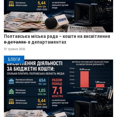
Полтавська міська рада – кошти на висвітлення
в̶ ̶д̶е̶т̶а̶л̶я̶х̶ ̶ в департаментах
01 травня 2026
БЛОГИ