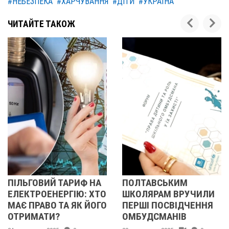
#НЕБЕЗПЕКА
#ХАРЧУВАННЯ
#ДІТИ
#УКРАЇНА
ЧИТАЙТЕ ТАКОЖ
Й ТАРИФ НА
ПОЛТАВСЬКИМ
СТАРТУВ
НЕРГІЮ: ХТО
ШКОЛЯРАМ ВРУЧИЛИ
ПІДТРИМК
О ТА ЯК ЙОГО
ПЕРШІ ПОСВІДЧЕННЯ
МОЖУТЬ 
И?
ОМБУДСМАНІВ
ЗАЯВКИ У 
ОТРИМАНН