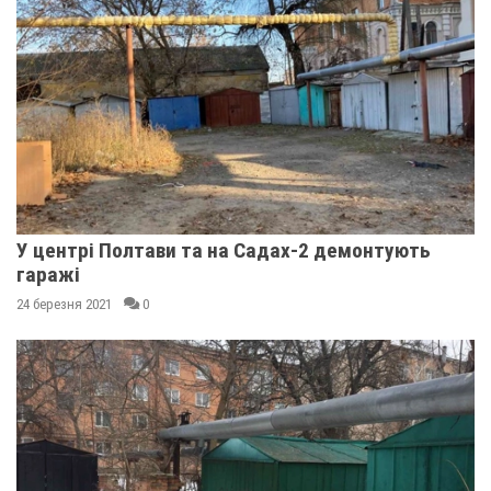
У центрі Полтави та на Садах-2 демонтують
гаражі
24 березня 2021
0