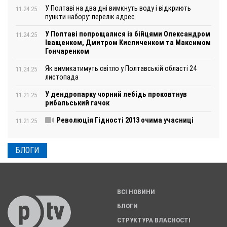
У Полтаві на два дні вимкнуть воду і відкриють
11.24.25
пункти набору: перелік адрес
У Полтаві попрощалися із бійцями Олександром
11.24.25
Іващенком, Дмитром Кисличенком та Максимом
Гончаренком
Як вимикатимуть світло у Полтавській області 24
11.24.25
листопада
У дендропарку чорний лебідь проковтнув
11.21.25
рибальський гачок
Революція Гідності 2013 очима учасниці
11.21.25
БЛОГИ
ВСІ НОВИНИ
БЛОГИ
СТРУКТУРА ВЛАСНОСТІ