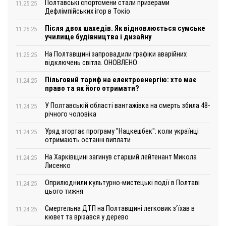
Полтавські спортсмени стали призерами
11.25.25
Дефлімпійських ігор в Токіо
Після двох шахедів. Як відновлюється сумське
11.25.25
училище будівництва і дизайну
На Полтавщині запровадили графіки аварійних
11.25.25
відключень світла. ОНОВЛЕНО
Пільговий тариф на електроенергію: хто має
11.24.25
право та як його отримати?
У Полтавській області вантажівка на смерть збила 48-
11.24.25
річного чоловіка
Уряд згортає програму "Нацкешбек": коли українці
11.24.25
отримають останні виплати
На Харківщині загинув старший лейтенант Микола
11.24.25
Лисенко
Оприлюднили культурно-мистецькі події в Полтаві
11.24.25
цього тижня
Смертельна ДТП на Полтавщині легковик з‘їхав в
11.24.25
кювет та врізався у дерево