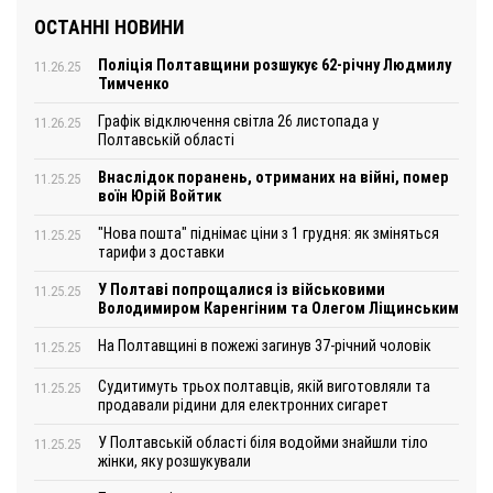
ОСТАННІ НОВИНИ
Поліція Полтавщини розшукує 62-річну Людмилу
11.26.25
Тимченко
Графік відключення світла 26 листопада у
11.26.25
Полтавській області
Внаслідок поранень, отриманих на війні, помер
11.25.25
воїн Юрій Войтик
"Нова пошта" піднімає ціни з 1 грудня: як зміняться
11.25.25
тарифи з доставки
У Полтаві попрощалися із військовими
11.25.25
Володимиром Каренгіним та Олегом Ліщинським
На Полтавщині в пожежі загинув 37-річний чоловік
11.25.25
Судитимуть трьох полтавців, якій виготовляли та
11.25.25
продавали рідини для електронних сигарет
У Полтавській області біля водойми знайшли тіло
11.25.25
жінки, яку розшукували