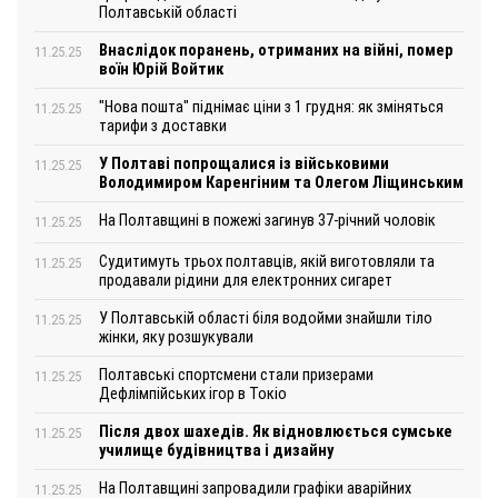
Полтавській області
Внаслідок поранень, отриманих на війні, помер
11.25.25
воїн Юрій Войтик
"Нова пошта" піднімає ціни з 1 грудня: як зміняться
11.25.25
тарифи з доставки
У Полтаві попрощалися із військовими
11.25.25
Володимиром Каренгіним та Олегом Ліщинським
На Полтавщині в пожежі загинув 37-річний чоловік
11.25.25
Судитимуть трьох полтавців, якій виготовляли та
11.25.25
продавали рідини для електронних сигарет
У Полтавській області біля водойми знайшли тіло
11.25.25
жінки, яку розшукували
Полтавські спортсмени стали призерами
11.25.25
Дефлімпійських ігор в Токіо
Після двох шахедів. Як відновлюється сумське
11.25.25
училище будівництва і дизайну
На Полтавщині запровадили графіки аварійних
11.25.25