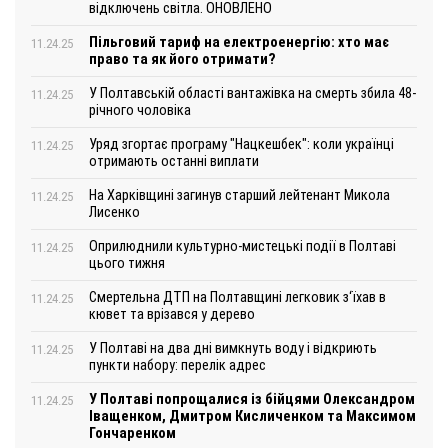
відключень світла. ОНОВЛЕНО
Пільговий тариф на електроенергію: хто має
11.24.25
право та як його отримати?
У Полтавській області вантажівка на смерть збила 48-
11.24.25
річного чоловіка
Уряд згортає програму "Нацкешбек": коли українці
11.24.25
отримають останні виплати
На Харківщині загинув старший лейтенант Микола
11.24.25
Лисенко
Оприлюднили культурно-мистецькі події в Полтаві
11.24.25
цього тижня
Смертельна ДТП на Полтавщині легковик з‘їхав в
11.24.25
кювет та врізався у дерево
У Полтаві на два дні вимкнуть воду і відкриють
11.24.25
пункти набору: перелік адрес
У Полтаві попрощалися із бійцями Олександром
11.24.25
Іващенком, Дмитром Кисличенком та Максимом
Гончаренком