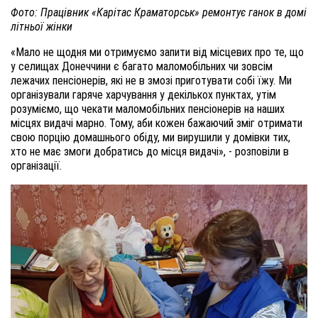
Фото: Працівник «Карітас Краматорськ» ремонтує ганок в домі
літньої жінки
«Мало не щодня ми отримуємо запити від місцевих про те, що
у селищах Донеччини є багато маломобільних чи зовсім
лежачих пенсіонерів, які не в змозі приготувати собі їжу. Ми
організували гаряче харчування у декількох пунктах, утім
розуміємо, що чекати маломобільних пенсіонерів на наших
місцях видачі марно. Тому, аби кожен бажаючий зміг отримати
свою порцію домашнього обіду, ми вирушили у домівки тих,
хто не має змоги добратись до місця видачі», - розповіли в
організації.