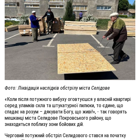
Фото: Ліквідація наслідків обстрілу міста Селідове
«Коли після потужного вибуху оговтуєшся у власній квартирі
серед уламків скла та штукатурної пилюки, то єдине, що
спадає на розум – дякувати Богу, що живі!», - так говорять
мешканці міста Селидове Покровського району, що
знаходиться поблизу зони бойових дій.
Черговий потужний обстріл Селидового стався на початку