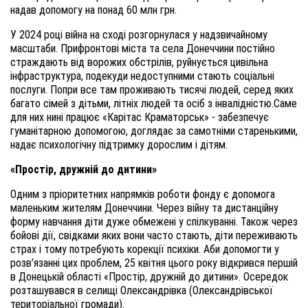
надав допомогу на понад 60 млн грн.
У 2024 році війна на сході розгорнулася у надзвичайному
масштаби. Прифронтові міста та села Донеччини постійно
страждають від ворожих обстрілів, руйнується цивільна
інфраструктура, подекуди недоступними стають соціальні
послуги. Попри все там проживають тисячі людей, серед яких
багато сімей з дітьми, літніх людей та осіб з інвалідністю.
Саме
для них нині працює «Карітас Краматорськ» - забезпечує
гуманітарною допомогою, доглядає за самотніми старенькими,
надає психологічну підтримку дорослим і дітям.
«Простір, дружній до дитини»
Одним з пріоритетних напрямків роботи фонду є допомога
маленьким жителям Донеччини. Через війну та дистанційну
форму навчання діти дуже обмежені у спілкуванні. Також через
бойові дії, свідками яких вони часто стають, діти переживають
страх і тому потребують корекції психіки. Аби допомогти у
розв’язанні цих проблем,
25 квітня цього року відкрився першій
в Донецькій області
«Простір, дружній до дитини». Осередок
розташувався в селищі Олександрівка (Олександрівської
територіальної громади).