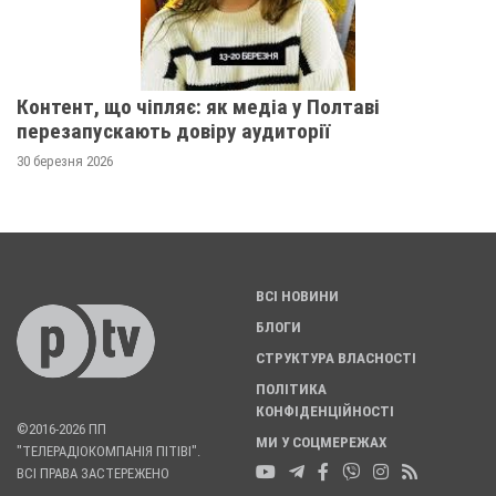
Контент, що чіпляє: як медіа у Полтаві
перезапускають довіру аудиторії
30 березня 2026
ВСІ НОВИНИ
БЛОГИ
СТРУКТУРА ВЛАСНОСТІ
ПОЛІТИКА
КОНФІДЕНЦІЙНОСТІ
©2016-2026 ПП
МИ У СОЦМЕРЕЖАХ
"ТЕЛЕРАДІОКОМПАНІЯ ПІТІВІ".
ВСІ ПРАВА ЗАСТЕРЕЖЕНО