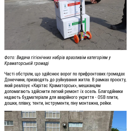
Фото: Видача гігієнічних набрів вразливім категоріям у
Краматорській громаді
Часті обстріли, що здійснює ворог по прифронтових громадах
Донеччини, призводять до руйнування житла. В рамках проєкту,
який реалізує «Карітас Краматорськ», мешканцям
допомагають здійснити легкий ремонт їх осель. Благодійники
надають будматеріали для аварійного укриття - OSB плити,
дошки, плівку, тенти, інструменти, піну монтажна, рейки.