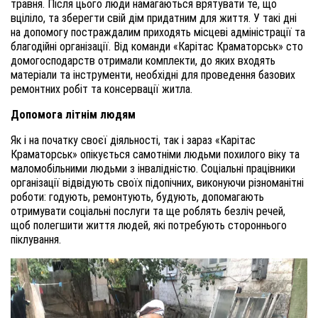
травня. Після цього люди намагаються врятувати те, що
вціліло, та зберегти свій дім придатним для життя. У такі дні
на допомогу постраждалим приходять місцеві адміністрації та
благодійні організації. Від команди «Карітас Краматорськ» сто
домогосподарств отримали комплекти, до яких входять
матеріали та інструменти, необхідні для проведення базових
ремонтних робіт та консервації житла.
Допомога літнім людям
Як і на початку своєї діяльності, так і зараз «Карітас
Краматорськ» опікується самотніми людьми похилого віку та
маломобільними людьми з інвалідністю. Соціальні працівники
організації відвідують своїх підопічних, виконуючи різноманітні
роботи:
годують, ремонтують, будують, допомагають
отримувати соціальні послуги та ще роблять безліч речей,
щоб полегшити життя людей, які потребують стороннього
піклування.