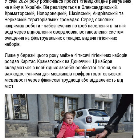
У січні 2024 року розпочався п
роєкт «Невідкладне реагування
на війну в Україні». Він реалізується в Олександрівській,
Краматорській, Новодонецькій, Шахівській, Андріївській та
Черкаській територіальних громадах. Серед основних
напрямків роботи - забезпечення потреб населення в питній
воді через відновлення свердловин, встановлення систем
очищення на фільтрувальних станціях, видача гігієнічних
наборів.
Лише у березні цього року майже 4 тисячі гігієнічних наборів
роздав Карітас Краматорськ на Донеччині. Ці набори
складаються з необхідних засобів особистої гігієни, які є
важкодоступними для мешканців прифронтової сільської
місцевості через фінансові труднощі або віддаленість від
міст.