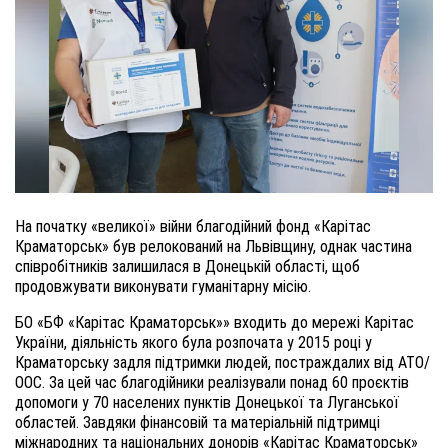
На початку «великої» війни благодійний фонд «Карітас
Краматорськ» був релокований на Львівщину, однак частина
співробітників залишилася в Донецькій області, щоб
продовжувати виконувати гуманітарну місію.
БО «БФ «Карітас Краматорськ»» входить до мережі Карітас
України, діяльність якого була розпочата у 2015 році у
Краматорську задля підтримки людей, постраждалих від АТО/
ООС. За цей час благодійники реалізували понад 60 проєктів
допомоги у 70 населених пунктів Донецької та Луганської
областей. Завдяки фінансовій та матеріальній підтримці
міжнародних та національних донорів «Карітас Краматорськ»