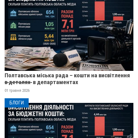
Полтавська міська рада – кошти на висвітлення
в̶ ̶д̶е̶т̶а̶л̶я̶х̶ ̶ в департаментах
01 травня 2026
БЛОГИ