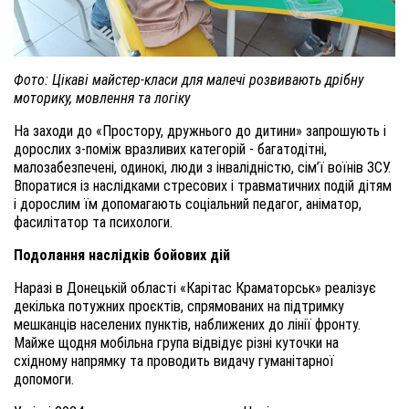
Фото: Цікаві майстер-класи для малечі розвивають дрібну
моторику, мовлення та логіку
На заходи до «Простору, дружнього до дитини» запрошують і
дорослих з-поміж вразливих категорій - багатодітні,
малозабезпечені, одинокі, люди з інвалідністю, сім’ї воїнів ЗСУ.
Впоратися із наслідками стресових і травматичних подій дітям
і дорослим їм допомагають соціальний педагог, аніматор,
фасилітатор та психологи.
Подолання наслідків бойових дій
Наразі в Донецькій області «Карітас Краматорськ» реалізує
декілька потужних проєктів, спрямованих на підтримку
мешканців населених пунктів, наближених до лінії фронту.
Майже щодня мобільна група відвідує різні куточки на
східному напрямку та проводить видачу гуманітарної
допомоги.