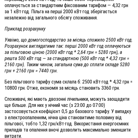
оплачується за стандартним фіксованим тарифом — 4,32 грн
за 1 кВт·год. Пільга на перші 2000 кВт·год зберігається
незалежно від загального обсягу споживання.
Приклад розрахунку
Уявімо, що домогосподарство за місяць спожило 2500 кВт·год.
Розрахунок виглядатиме так: перші 2000 кВт·год оплачуються
за пільговою ціною (2000 кВт·год * 2,64 грн = 5280 грн), а
решта 500 кВт·год — за стандартною (500 кВт·год * 4,32 грн =
2160 грн). Таким чином, загальна сума до сплати складе 5280
грн + 2160 грн = 7440 грн.
Без пільгового тарифу сума склала б: 2500 кВт·год * 4,32 грн =
10800 грн. Отже, економія за місяць становить 3360 грн.
Споживачі, які мають двозонні лічильники, можуть заощадити
ще більше. Для них у нічний час (з 23:00 до 07:00)
застосовується коефіцієнт 0,5 до базового тарифу. У випадку
з електроопаленням, нічна ціна становитиме половину від
пільгової, тобто 1,32 грн/кВт·год. Використання енергоємних
приладів та опалення вночі дозволить максимально зменшити
витрати.