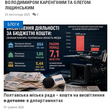
ВОЛОДИМИРОМ КАРЕНГІНИМ ТА ОЛЕГОМ
ЛІЩИНСЬКИМ
25 листопада 2025
0
БЛОГИ
Полтавська міська рада – кошти на висвітлення
в̶ ̶д̶е̶т̶а̶л̶я̶х̶ ̶ в департаментах
01 травня 2026