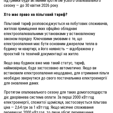
підтримки буде активним протягом усього опалювального
сезону — до 30 квітня 2026 року.
Хто має право на пільговий тариф?
Пільговий тариф розповсюджується на побутових споживачів,
житлові приміщення яких офіційно обладнані
електроопалювальними установками у встановленому
законом порядку. Ключовими умовами є те, що
електроопалення має бути основним джерелом тепла в
будинку чи квартирі, а його наявність — відображена у
проєктній та технічній документації на житло.
Якщо ваш будинок вже мав такий статус, тариф,
найімовірніше, буде застосовано автоматично. Якщо ви
встановили електроопалення нещодавно, для отримання пільги
необхідно звернутися до свого постачальника електроенергії
для оновлення даних.
Протягом опалювального сезону для таких домогосподарств
діє дворівнева система оплати. За перші 2000 кВт·год
електроенергії, спожитої щомісяця, застосовується пільгова
ціна — 2,64 грн за 1 кВт·год. Якщо місячне споживання
перевищує 2000 кВт·год, то лише обсяг перевищення