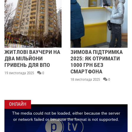
И НА
ЗИМОВА ПІДТРИМКА
СТАРТУВАЛА "ЗИ
2025: ЯК ОТРИМАТИ
ПІДТРИМКА": УКР
О
1000 ГРН БЕЗ
МОЖУТЬ ПОДАВА
СМАРТФОНА
ЗАЯВКИ У ДІЇ НА
ОТРИМАННЯ 1000
18 листопада 2025
0
17 листопада 2025
0
ОНЛАЙН