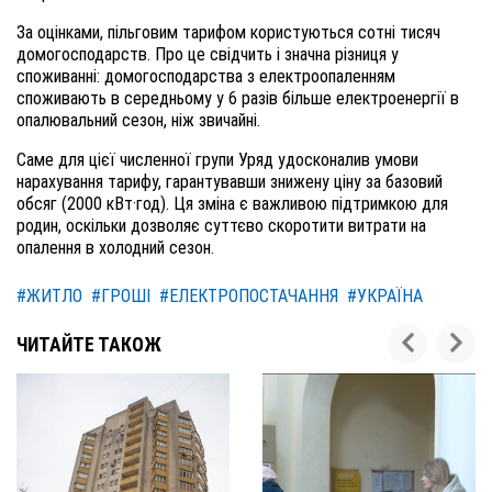
За оцінками, пільговим тарифом користуються сотні тисяч
домогосподарств. Про це свідчить і значна різниця у
споживанні: домогосподарства з електроопаленням
споживають в середньому у 6 разів більше електроенергії в
опалювальний сезон, ніж звичайні.
Саме для цієї численної групи Уряд удосконалив умови
нарахування тарифу, гарантувавши знижену ціну за базовий
обсяг (2000 кВт·год). Ця зміна є важливою підтримкою для
родин, оскільки дозволяє суттєво скоротити витрати на
опалення в холодний сезон.
#ЖИТЛО
#ГРОШІ
#ЕЛЕКТРОПОСТАЧАННЯ
#УКРАЇНА
ЧИТАЙТЕ ТАКОЖ