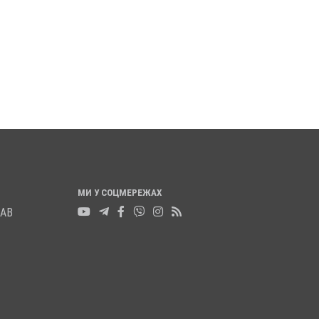
ОВХНУЛА
ПОЛТАВСЬКИМ ШКОЛЯРАМ
А ПІД МАШИНУ -
ВРУЧИЛИ ПЕРШІ
АЇХАЛА ЙОМУ НА
ПОСВІДЧЕННЯ ОМБУДСМАНІВ
20 листопада 2025
0
5
0
МИ У СОЦМЕРЕЖАХ
ЛАВ