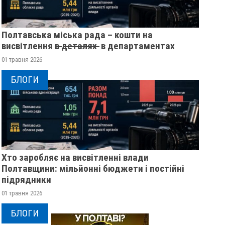
Полтавська міська рада – кошти на
висвітлення в̶ ̶д̶е̶т̶а̶л̶я̶х̶ ̶ в департаментах
01 травня 2026
БЛОГИ
Хто заробляє на висвітленні влади
Полтавщини: мільйонні бюджети і постійні
підрядники
01 травня 2026
БЛОГИ