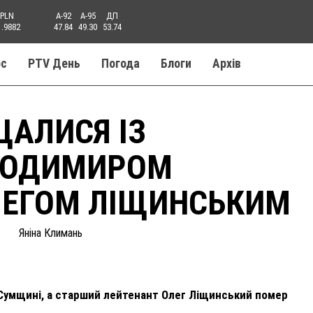
PLN
A-92
A-95
ДП
1.9882
47.84
49.30
53.74
ос
PTV День
Погода
Блоги
Aрхів
ЩАЛИСЯ ІЗ
ЛОДИМИРОМ
ЛЕГОМ ЛІЩИНСЬКИМ
Яніна Климань
Сумщині, а старший лейтенант Олег Ліщинський помер