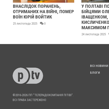
ЛІДОК ПОРАНЕНЬ,
У ПОЛТАВІ ПОПРОЩАЛИС
МАНИХ НА ВІЙНІ, ПОМЕР
БІЙЦЯМИ ОЛЕКСАНДРО
 ЮРІЙ ВОЙТИК
ІВАЩЕНКОМ, ДМИТРОМ
КИСЛИЧЕНКОМ ТА
опада 2025
0
МАКСИМОМ ГОНЧАРЕНК
24 листопада 2025
0
ВСІ НОВИНИ
БЛОГИ
©2016-2026 ПП "ТЕЛЕРАДІОКОМПАНІЯ ПІТІВІ".
ВСІ ПРАВА ЗАСТЕРЕЖЕНО