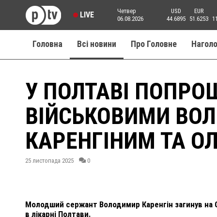
Четвер
USD
EUR
LIVE
06.08.2026
44.6895
51.6253
1
Головна
Всі новини
Про Головне
Нагол
У ПОЛТАВІ ПОПРО
ВІЙСЬКОВИМИ ВО
КАРЕНГІНИМ ТА О
25 листопада 2025
0
Молодший сержант Володимир Каренгін загинув на 
в лікарні Полтави.