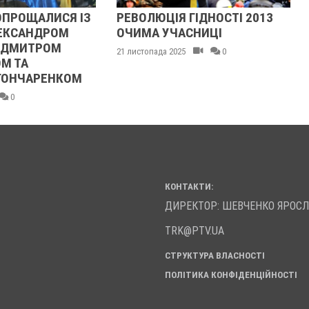
Я ІЗ
РЕВОЛЮЦІЯ ГІДНОСТІ 2013
ЖІНКА ШТ
М
ОЧИМА УЧАСНИЦІ
ТЦКАШНИК
МАШИНА Н
21 листопада 2025
0
НОГУ
ОМ
21 листопада 202
КОНТАКТИ:
ДИРЕКТОР: ШЕВЧЕНКО ЯРОС
TRK@PTV.UA
СТРУКТУРА ВЛАСНОСТІ
ПОЛІТИКА КОНФІДЕНЦІЙНОСТІ