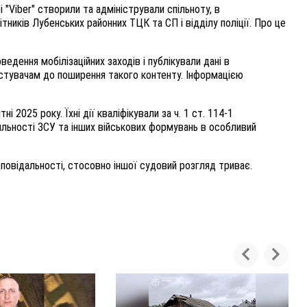
"Viber" створили та адміністрували спільноту, в
тників Лубенських районних ТЦК та СП і відділу поліції. Про це
едення мобілізаційних заходів і публікували дані в
истувачам до поширення такого контенту. Інформацією
і 2025 року. Їхні дії кваліфікували за ч. 1 ст. 114-1
яльності ЗСУ та інших військових формувань в особливий
ідповідальності, стосовно іншої судовий розгляд триває.