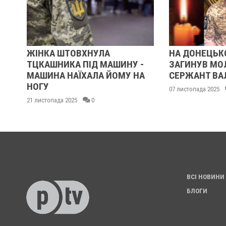
ГО
ЖІНКА ШТОВХНУЛА
НА ДОНЕЦЬК
І
ТЦКАШНИКА ПІД МАШИНУ -
ЗАГИНУВ М
Я
МАШИНА НАЇХАЛА ЙОМУ НА
СЕРЖАНТ ВА
НОГУ
07 листопада 2025
21 листопада 2025
0
ВСІ НОВИНИ
БЛОГИ