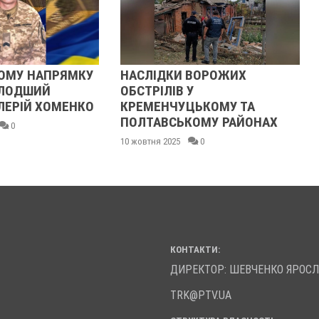
ОМУ НАПРЯМКУ
НАСЛІДКИ ВОРОЖИХ
ОЛОДШИЙ
ОБСТРІЛІВ У
ЛЕРІЙ ХОМЕНКО
КРЕМЕНЧУЦЬКОМУ ТА
ПОЛТАВСЬКОМУ РАЙОНАХ
0
10 жовтня 2025
0
КОНТАКТИ:
ДИРЕКТОР: ШЕВЧЕНКО ЯРОС
TRK@PTV.UA