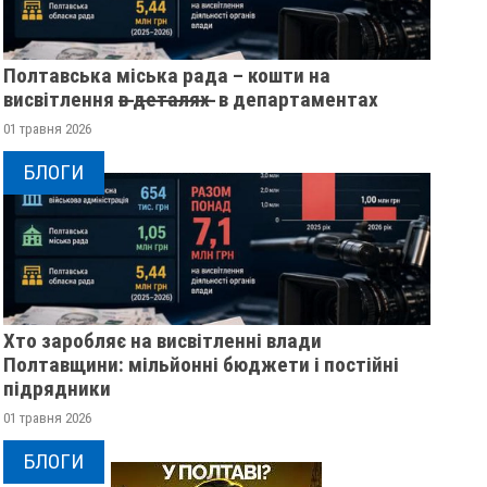
Полтавська міська рада – кошти на
висвітлення в̶ ̶д̶е̶т̶а̶л̶я̶х̶ ̶ в департаментах
01 травня 2026
БЛОГИ
Хто заробляє на висвітленні влади
Полтавщини: мільйонні бюджети і постійні
підрядники
01 травня 2026
БЛОГИ