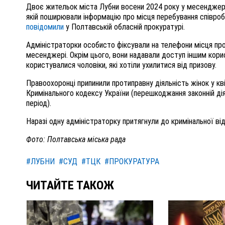
Двоє жительок міста Лубни восени 2024 року у месенджері 
якій поширювали інформацію про місця перебування співробі
повідомили
у Полтавській обласній прокуратурі.
Адміністраторки особисто фіксували на телефони місця пров
месенджері. Окрім цього, вони надавали доступ іншим кор
користувалися чоловіки, які хотіли ухилитися від призову.
Правоохоронці припинили протиправну діяльність жінок у квітн
Кримінального кодексу України (перешкоджання законній ді
період).
Наразі одну адміністраторку притягнули до кримінальної в
Фото: Полтавська міська рада
#ЛУБНИ
#СУД
#ТЦК
#ПРОКУРАТУРА
ЧИТАЙТЕ ТАКОЖ