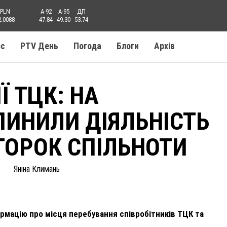
PLN
A-92
A-95
ДП
2.0088
47.84
49.30
53.74
ос
PTV День
Погода
Блоги
Aрхів
Ї ТЦК: НА
ИНИЛИ ДІЯЛЬНІСТЬ
ТОРОК СПІЛЬНОТИ
Яніна Климань
рмацію про місця перебування співробітників ТЦК та