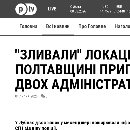
Субота
USD
EUR
LIVE
08.08.2026
44.7579
51.6148
1
Головна
Всі новини
Про Головне
Нагол
"ЗЛИВАЛИ" ЛОКАЦІ
ПОЛТАВЩИНІ ПРИП
ДВОХ АДМІНІСТРА
04 липня 2025
0
У Лубнах двоє жінок у месенджері поширювали інфо
СП і відділу поліції.