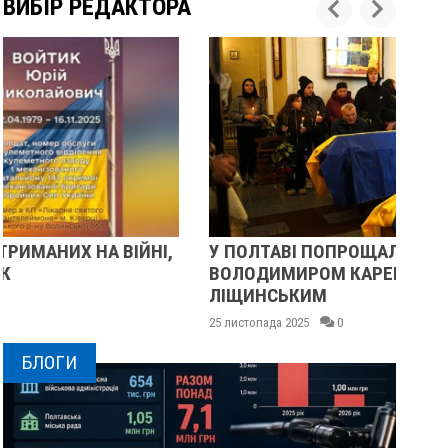
ВИБІР РЕДАКТОРА
У ПОЛТАВІ ПОПРОЩАЛИСЯ ІЗ ВІЙСЬКОВИМИ
П
ВОЛОДИМИРОМ КАРЕНГІНИМ ТА ОЛЕГОМ
С
ЛІЩИНСЬКИМ
25
25 листопада 2025
0
БЛОГИ