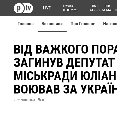
Субота
USD
EUR
LIVE
08.08.2026
44.7579
51.6148
1
Головна
Всі новини
Про Головне
Нагол
ВІД ВАЖКОГО ПОР
ЗАГИНУВ ДЕПУТАТ
МІСЬКРАДИ ЮЛІАН
ВОЮВАВ ЗА УКРАЇ
21 травня 2023
0