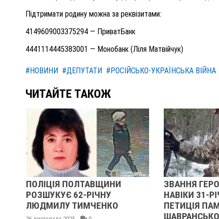
Підтримати родину можна за реквізитами:
4149609003375294 — ПриватБанк
4441114445383001 — Монобанк (Ліля Матвійчук)
#НОВИНИ
#ДЕПУТАТИ
#РОСІЙСЬКО-УКРАЇНСЬКА ВІЙНА
ЧИТАЙТЕ ТАКОЖ
ЦІЯ ПОЛТАВЩИНИ
ЗВАННЯ ГЕРОЯ УКРАЇНИ 
КУЄ 62-РІЧНУ
НАВІКИ 31-РІЧНОГО ВОЇНА
ИЛУ ТИМЧЕНКО
ПЕТИЦІЯ ПАМʼЯТІ ЛЕОНІД
ШАВРАНСЬКОГО
ада 2025
0