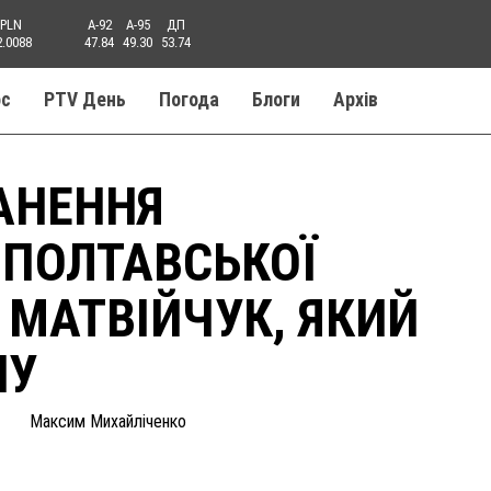
PLN
A-92
A-95
ДП
2.0088
47.84
49.30
53.74
ос
PTV День
Погода
Блоги
Aрхів
АНЕННЯ
 ПОЛТАВСЬКОЇ
 МАТВІЙЧУК, ЯКИЙ
НУ
Максим Михайліченко