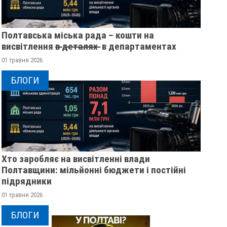
Полтавська міська рада – кошти на
висвітлення в̶ ̶д̶е̶т̶а̶л̶я̶х̶ ̶ в департаментах
01 травня 2026
БЛОГИ
Хто заробляє на висвітленні влади
Полтавщини: мільйонні бюджети і постійні
підрядники
01 травня 2026
БЛОГИ