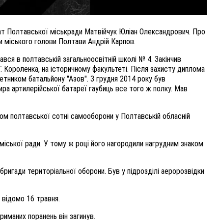
тат Полтавської міськради Матвійчук Юліан Олександрович. Про
и міського голови Полтави Андрій Карпов.
ався в полтавській загальноосвітній школі № 4. Закінчив
Г. Короленка, на історичному факультеті. Після захисту диплома
метником батальйону "Азов". З грудня 2014 року був
ра артилерійської батареї гаубиць все того ж полку. Мав
ком полтавської сотні самооборони у Полтавській обласній
іської ради. У тому ж році його нагородили нагрудним знаком
ригади територіальної оборони. Був у підрозділі аеророзвідки
 відомо 16 травня.
риманих поранень він загинув.