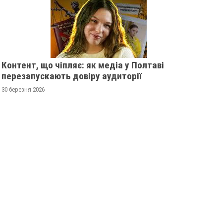
Контент, що чіпляє: як медіа у Полтаві
перезапускають довіру аудиторії
30 березня 2026
КІЙ ОБЛАСТІ
У ПОЛТАВСЬКІЙ ОБЛАСТІ
Ь 62-РІЧНУ ЗОЮ
РОЗШУКУЮТЬ 82-РІЧНУ
ГАННУ МЕРКОТАН
0
13 листопада 2025
0