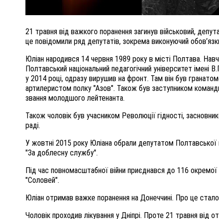
21 травня від важкого поранення загинув військовий, депу
це повідомили ряд депутатів, зокрема виконуючий обов’язк
Юліан народився 14 червня 1989 року в місті Полтава. Навч
Полтавський національний педагогічний університет імені В.
у 2014 році, одразу вирушив на фронт. Там він був гранато
артилеристом полку "Азов". Також був заступником команди
звання молодшого лейтенанта.
Також чоловік був учасником Революції гідності, засновни
раді.
У жовтні 2015 року Юліана обрали депутатом Полтавської м
"За доблесну службу".
Під час повномасштабної війни приєднався до 116 окремої б
"Соловей".
Юліан отримав важке поранення на Донеччині. Про це стало
Чоловік проходив лікування у Дніпрі. Проте 21 травня від от