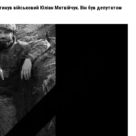
гинув військовий Юліан Матвійчук. Він був депутатом
ВНАСЛІДОК ПОРАНЕНЬ, ОТРИМАНИХ НА ВІЙНІ,
ПОМЕР ВОЇН ЮРІЙ ВОЙТИК
25 листопада 2025
0