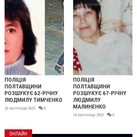
ПОЛІЦІЯ
У ПОЛТАВС
ИНИ
ПОЛТАВЩИНИ
ОБЛАСТІ
62-РІЧНУ
РОЗШУКУЄ 67-РІЧНУ
РОЗШУКУЮ
ТИМЧЕНКО
ЛЮДМИЛУ
РІЧНУ ЗОЮ
МАЛИНЕНКО
5
0
14 листопада 202
14 листопада 2025
0
ОНЛАЙН