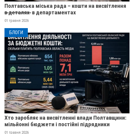
Полтавська міська рада – кошти на висвітлення
в̶ ̶д̶е̶т̶а̶л̶я̶х̶ ̶ в департаментах
01 травня 2026
БЛОГИ
Хто заробляє на висвітленні влади Полтавщини:
мільйонні бюджети і постійні підрядники
01 травня 2026