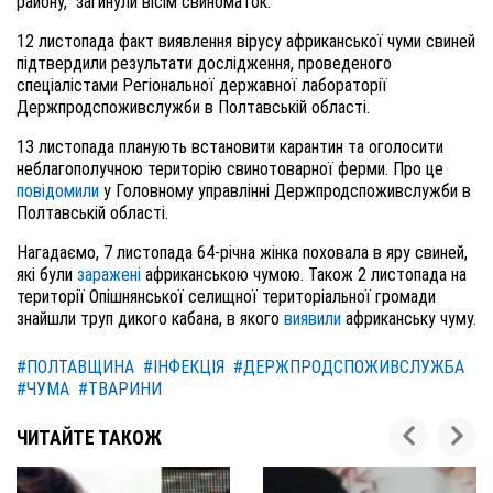
району, загинули вісім свиноматок.
12 листопада факт виявлення вірусу африканської чуми свиней
підтвердили результати дослідження, проведеного
спеціалістами Регіональної державної лабораторії
Держпродспоживслужби в Полтавській області.
13 листопада планують встановити карантин та оголосити
неблагополучною територію свинотоварної ферми. Про це
повідомили
у Головному управлінні Держпродспоживслужби в
Полтавській області.
Нагадаємо, 7 листопада 64-річна жінка поховала в яру свиней,
які були
заражені
африканською чумою. Також 2 листопада на
території Опішнянської селищної територіальної громади
знайшли труп дикого кабана, в якого
виявили
африканську чуму.
#ПОЛТАВЩИНА
#ІНФЕКЦІЯ
#ДЕРЖПРОДСПОЖИВСЛУЖБА
#ЧУМА
#ТВАРИНИ
ЧИТАЙТЕ ТАКОЖ