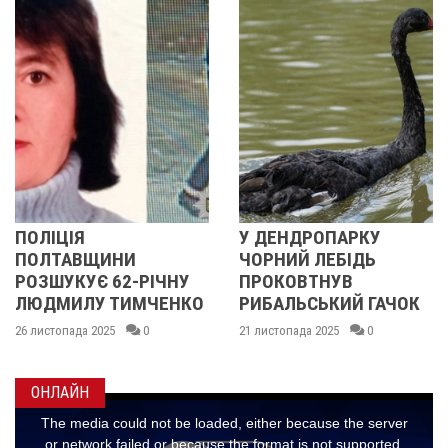
У ДЕНДРОПАРКУ
ПОЛІЦІЯ
ЧОРНИЙ ЛЕБІДЬ
ПОЛТАВЩИНИ
РІЧНУ
ПРОКОВТНУВ
РОЗШУКУЄ 67-
МЧЕНКО
РИБАЛЬСЬКИЙ ГАЧОК
ЛЮДМИЛУ
МАЛИНЕНКО
0
21 листопада 2025
0
14 листопада 2025
ОНЛАЙН