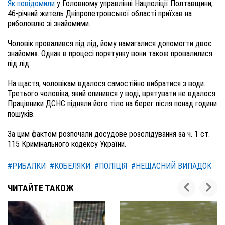
Як повідомили
у Головному управлінні Нацполіції Полтавщини,
46-річний житель Дніпропетровської області приїхав на
риболовлю зі знайомими.
Чоловік провалився під лід, йому намагалися допомогти двоє
знайомих. Однак в процесі порятунку вони також провалилися
під лід.
На щастя, чоловікам вдалося самостійно вибратися з води.
Третього чоловіка, який опинився у воді, врятувати не вдалося.
Працівники ДСНС підняли його тіло на берег після понад години
пошуків.
За цим фактом розпочали досудове розслідування за ч. 1 ст.
115 Кримінального кодексу України.
#РИБАЛКИ
#КОБЕЛЯКИ
#ПОЛІЦІЯ
#НЕЩАСНИЙ ВИПАДОК
ЧИТАЙТЕ ТАКОЖ