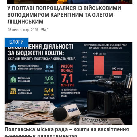
У ПОЛТАВІ ПОПРОЩАЛИСЯ ІЗ ВІЙСЬКОВИМИ
ВОЛОДИМИРОМ КАРЕНГІНИМ ТА ОЛЕГОМ
ЛІЩИНСЬКИМ
25 листопада 2025
0
БЛОГИ
Полтавська міська рада – кошти на висвітлення
в̶ ̶д̶е̶т̶а̶л̶я̶х̶ ̶ в департаментах