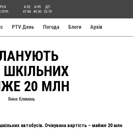
PLN
A-92
A-95
ДП
2.0191
47.84
49.30
53.74
ос
PTV День
Погода
Блоги
Aрхів
ПЛАНУЮТЬ
 ШКІЛЬНИХ
ЙЖЕ 20 МЛН
Яніна Климань
шкільних автобусів. Очікувана вартість – майже 20 млн