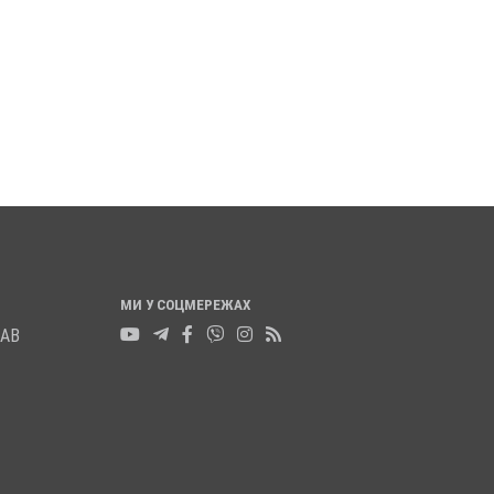
 ПОЛТАВСЬКІЙ ОБЛАСТІ
ПОЛІЦІЯ ПОЛТАВЩИ
ОЗШУКУЮТЬ 82-РІЧНУ
РОЗШУКУЄ 69-РІЧНО
АННУ МЕРКОТАН
МИХАЙЛА УДОДА
3 листопада 2025
0
12 листопада 2025
0
МИ У СОЦМЕРЕЖАХ
ЛАВ