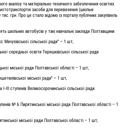
го аналізу та матеріально-технічного забезпечення освітніх
м
ототранспортні засоби для перевезення (
ш
кільні
 тис.
грн. Про це стало відомо із порталу публічних закупівель
ть шкільних автобусів у такі навчальні заклади Полтавщини:
с Мачухівської сільської ради"
– 1 шт;
ьної середньої освіти Терешківської сільської ради
цької міської ради Полтавської області
– 1 шт;
Решетилівської міської ради"
– 1 шт;
 І-III ступенів Великосорочинської сільської ради
ступенів № 6 Пирятинської міської ради Полтавської області
– 1
рятинської міської ради Полтавської області
– 1 шт;