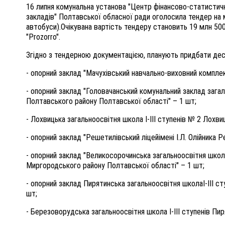
16 липня
к
омунальна установа "Центр фінансово-статистично
закладів" Полтавської обласної ради
оголосила тендер на
автобуси)
.
Очікувана вартість тендеру становить 1
9
млн
500
"Prozorro".
Згідно з тендерною документацією, планують придбати
деся
-
о
порний заклад "Мачухівський навчально-виховний комплек
- о
порний заклад "Головачанський комунальний заклад загал
Полтавського району Полтавської області"
– 1 шт;
-
Лохвицька загальноосвітня школа І-III ступенів № 2 Лохви
-
о
порний заклад "Решетилівський ліцей
імені І.Л. Олійника 
- о
порний заклад "Великосорочинська загальноосвітня школа
Миргородського району Полтавської області"
– 1 шт;
- о
порний заклад Пирятинська загальноосвітня школа
І-III 
шт;
-
Березоворудська загальноосвітня школа І-III ступенів Пи