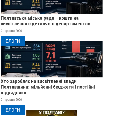
Полтавська міська рада – кошти на
висвітлення в̶ ̶д̶е̶т̶а̶л̶я̶х̶ ̶ в департаментах
01 травня 2026
БЛОГИ
Хто заробляє на висвітленні влади
Полтавщини: мільйонні бюджети і постійні
підрядники
01 травня 2026
БЛОГИ