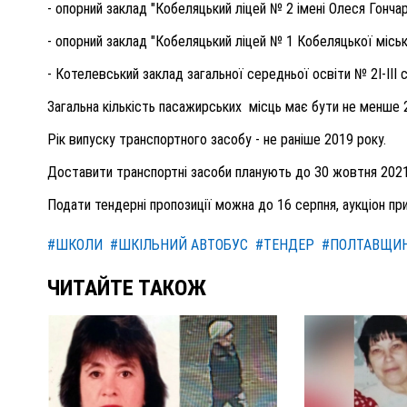
-
о
порний заклад "Кобеляцький ліцей № 2 імені Олеся Гонча
-
о
порний заклад "Кобеляцький ліцей № 1 Кобеляцької міськ
-
Котелевський заклад загальної середньої освіти № 2
I-II
Загальна кількість пасажирських
місць
має бути
не менше 
Рік випуску
транспортного засобу -
не раніше 2019 року
.
Доставити транспортні засоби планують до 3
0 жовтня
2021
Подати тендерні пропозиції можна до
16 серпня
, аукціон пр
#ШКОЛИ
#ШКІЛЬНИЙ АВТОБУС
#ТЕНДЕР
#ПОЛТАВЩИ
ЧИТАЙТЕ ТАКОЖ