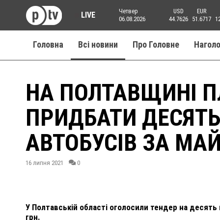
Четвер
USD
EUR
LIVE
06.08.2026
44.7626
51.6717
1
Головна
Всі новини
Про Головне
Нагол
НА ПОЛТАВЩИНІ 
ПРИДБАТИ ДЕСЯТЬ
АВТОБУСІВ ЗА МА
16 липня 2021
0
У Полтавській області оголосили тендер на десять 
грн.