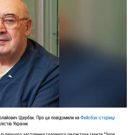
ВНАСЛІДОК ПОРАНЕНЬ, ОТРИМАНИХ НА ВІЙНІ,
ПОМЕР ВОЇН ЮРІЙ ВОЙТИК
25 листопада 2025
0
колайович Щербак. Про це повідомили на
Фейсбук-сторінці
алістів України.
і першого заступника головного редактора газети "Зоря