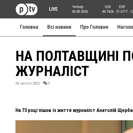
Четвер
USD
EUR
LIVE
06.08.2026
44.7626
51.6717
1
Головна
Всі новини
Про Головне
Нагол
НА ПОЛТАВЩИНІ 
ЖУРНАЛІСТ
04 лютого 2022
0
На 73 році пішов із життя журналіст Анатолій Щерба