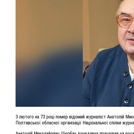
ПОЛІЦІЯ ПОЛТАВЩИНИ РОЗШУКУЄ 62-РІЧНУ
ЛЮДМИЛУ ТИМЧЕНКО
КОМ
26 листопада 2025
0
3 лютого на 73 році помер відомий журналіст Анатолій Ми
Полтавської обласної організації Національної спілки журн
Анатолій Миколайович Щербак донедавна працював на посад