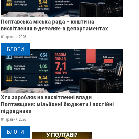
Полтавська міська рада – кошти на
висвітлення в̶ ̶д̶е̶т̶а̶л̶я̶х̶ ̶ в департаментах
01 травня 2026
БЛОГИ
Хто заробляє на висвітленні влади
Полтавщини: мільйонні бюджети і постійні
підрядники
01 травня 2026
НА КУРЩИНІ ПОЛІГ 28-
У ПОЛТАВСЬКІЙ ОБ
БЛОГИ
РІЧНИЙ ВОЇН ІЗ
РОЗШУКУЮТЬ 82-Р