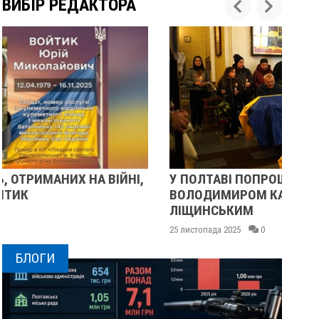
ВИБІР РЕДАКТОРА
У ПОЛТАВІ ПОПРОЩАЛИСЯ ІЗ ВІЙСЬКОВИМИ
П
ВОЛОДИМИРОМ КАРЕНГІНИМ ТА ОЛЕГОМ
С
ЛІЩИНСЬКИМ
25 
25 листопада 2025
0
БЛОГИ