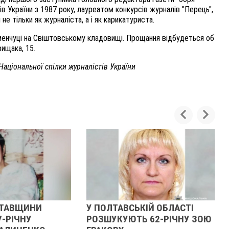
ів України з 1987 року, лауреатом конкурсів журналів "Перець",
е тільки як журналіста, а і як карикатуриста.
менчуці на Свіштовському кладовищі. Прощання відбудеться об
рищака, 15.
Національної спілки журналістів України
ЛТАВЩИНИ
У ПОЛТАВСЬКІЙ ОБЛАСТІ
7-РІЧНУ
РОЗШУКУЮТЬ 62-РІЧНУ ЗОЮ