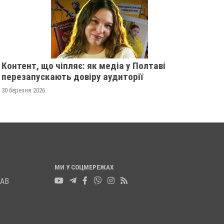
ПОЛТАВЩИНИ ДМИТРО
ГАННУ МЕРКОТАН
П'ЯВКА
13 листопада 2025
0
13 листопада 2025
0
Контент, що чіпляє: як медіа у Полтаві
перезапускають довіру аудиторії
30 березня 2026
МИ У СОЦМЕРЕЖАХ
ЛАВ