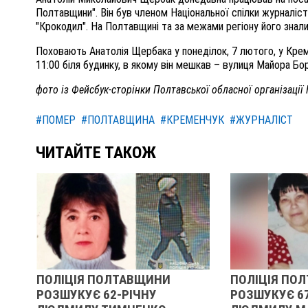
Полтавщини". Він був членом Національної спілки журналіст
"Крокодил". На Полтавщині та за межами регіону його знали н
Поховають Анатолія Щербака у понеділок, 7 лютого, у Кре
11:00 біля будинку, в якому він мешкав – вулиця Майора Бо
фото із Фейсбук-сторінки Полтавської обласної організації 
#ПОМЕР
#ПОЛТАВЩИНА
#КРЕМЕНЧУК
#ЖУРНАЛІСТ
ЧИТАЙТЕ ТАКОЖ
ПОЛІЦІЯ ПОЛТАВЩИНИ
ПОЛІЦІЯ ПО
РОЗШУКУЄ 62-РІЧНУ
РОЗШУКУЄ 6