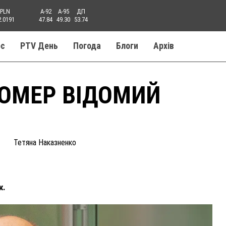
PLN
A-92
A-95
ДП
2.0191
47.84
49.30
53.74
ос
PTV День
Погода
Блоги
Aрхів
ПОМЕР ВІДОМИЙ
Тетяна Наказненко
к.