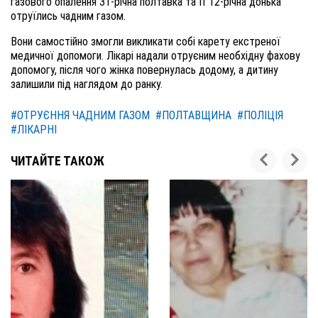
газового опалення 31-річна полтавка та її 12-річна донька
отруїлись чадним газом.
Вони самостійно змогли викликати собі карету екстреної
медичної допомоги. Лікарі надали отруєним необхідну фахову
допомогу, після чого жінка повернулась додому, а дитину
залишили під наглядом до ранку.
#ОТРУЄННЯ ЧАДНИМ ГАЗОМ
#ПОЛТАВЩИНА
#ПОЛІЦІЯ
#ЛІКАРНІ
ЧИТАЙТЕ ТАКОЖ