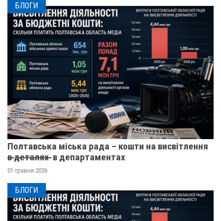
БЛОГИ
Полтавська міська рада – кошти на висвітлення
в̶ ̶д̶е̶т̶а̶л̶я̶х̶ ̶ в департаментах
01 травня 2026
БЛОГИ