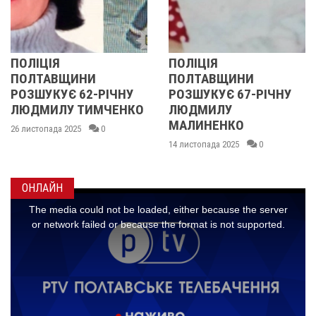
ІЯ
ПОЛІЦІЯ
У ПОЛ
АВЩИНИ
ПОЛТАВЩИНИ
ОБЛАС
КУЄ 62-РІЧНУ
РОЗШУКУЄ 67-РІЧНУ
РОЗШУ
ИЛУ ТИМЧЕНКО
ЛЮДМИЛУ
РІЧНУ
МАЛИНЕНКО
ада 2025
0
14 листоп
14 листопада 2025
0
ОНЛАЙН