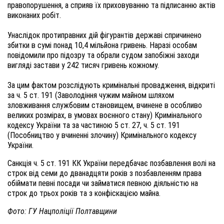
правопорушення, а сприяв їх приховуванню та підписанню актів
виконаних робіт.
Унаслідок протиправних дій фігурантів державі спричинено
збитки в сумі понад 10,4 мільйона гривень. Наразі особам
повідомили про підозру та обрали судом запобіжні заходи
вигляді застави у 242 тисяч гривень кожному.
За цим фактом розслідують кримінальні провадження, відкриті
за ч. 5 ст. 191 (Заволодіння чужим майном шляхом
зловживання службовим становищем, вчинене в особливо
великих розмірах, в умовах воєнного стану) Кримінального
кодексу України та за частиною 5 ст. 27, ч. 5 ст. 191
(Пособництво у вчиненні злочину) Кримінального кодексу
України.
Санкція ч. 5 ст. 191 КК України передбачає позбавлення волі на
строк від семи до дванадцяти років з позбавленням права
обіймати певні посади чи займатися певною діяльністю на
строк до трьох років та з конфіскацією майна.
Фото: ГУ Нацполіції Полтавщини