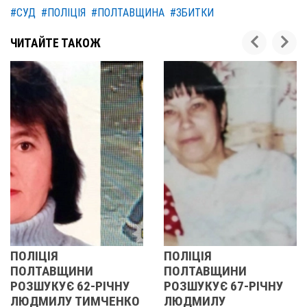
#СУД
#ПОЛІЦІЯ
#ПОЛТАВЩИНА
#ЗБИТКИ
ЧИТАЙТЕ ТАКОЖ
ПОЛІЦІЯ
У ПОЛТАВ
ЩИНИ
ПОЛТАВЩИНИ
ОБЛАСТІ
 62-РІЧНУ
РОЗШУКУЄ 67-РІЧНУ
РОЗШУКУ
 ТИМЧЕНКО
ЛЮДМИЛУ
РІЧНУ ЗО