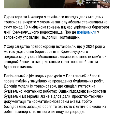
Директора та інженера з технічного нагляду двох місцевих
товариств викрито у зловживанні службовим становищем на
суму понад 10,4 мільйона гривень під час укріплення берегової
лінії Кременчуцького водосховища. Про це
повідомили
у
Головному управлінні Нацполіції Полтавщини.
У ході слідства правоохоронці встановили, що у 2024 році з
метою укріплення берегової лінії Кременчуцького
водосховища у селі Мозоліївка заплановано звести кам’яно-
накидний банкет з використанням гранітного щебеню та
бутового каміння.
Регіональний офіс водних ресурсів у Полтавській області
провів публічну закупівлю на проведення будівельних робіт.
Договір уклали із товариством, що спеціалізується на
будівельно-монтажних роботах. Однак підрядник використав
будівельні матеріали, які не відповідали проєктно-технічній
документації та нормативно-правовим актам, тобто
безпідставно завищив обсяг та вартість фактично виконаних
робіт. Інженер із технічного нагляду не упередив