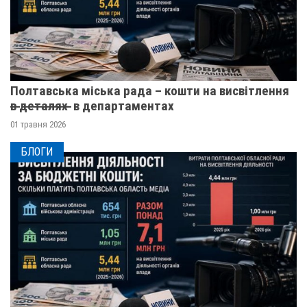
Полтавська міська рада – кошти на висвітлення
в̶ ̶д̶е̶т̶а̶л̶я̶х̶ ̶ в департаментах
01 травня 2026
БЛОГИ