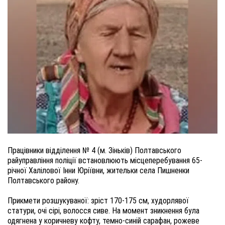
Працівники відділення № 4 (м. Зіньків) Полтавського
райуправління поліції встановлюють місцеперебування 65-
річної Халілової Інни Юріївни, жительки села Пишненки
Полтавського району.
Прикмети розшукуваної: зріст 170-175 см, худорлявої
статури, очі сірі, волосся сиве. На момент зникнення була
одягнена у коричневу кофту, темно-синій сарафан, рожеве