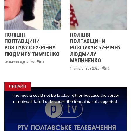
ІЦІЯ
ПОЛІЦІЯ
У П
ЛТАВЩИНИ
ПОЛТАВЩИНИ
ОБЛ
ШУКУЄ 62-РІЧНУ
РОЗШУКУЄ 67-РІЧНУ
РОЗ
ДМИЛУ ТИМЧЕНКО
ЛЮДМИЛУ
РІЧ
МАЛИНЕНКО
стопада 2025
0
14 ли
14 листопада 2025
0
ОНЛАЙН