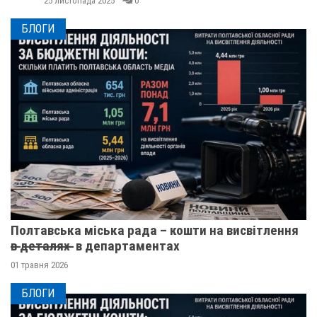
25 листопада 2025
0
БЛОГИ
Полтавська міська рада – кошти на висвітлення
в̶ ̶д̶е̶т̶а̶л̶я̶х̶ ̶ в департаментах
01 травня 2026
БЛОГИ