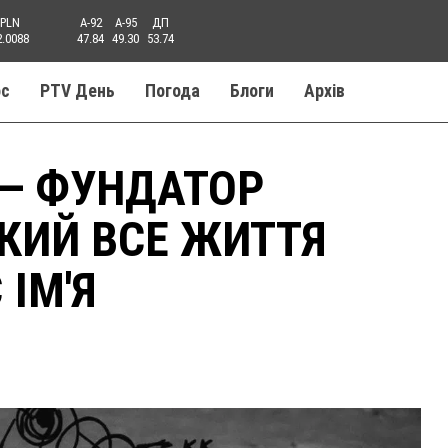
PLN
A-92
A-95
ДП
2.0088
47.84
49.30
53.74
ос
PTV День
Погода
Блоги
Aрхів
 — ФУНДАТОР
КИЙ ВСЕ ЖИТТЯ
ІМ'Я