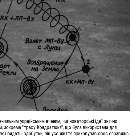
 ВІЙНІ,
У ПОЛТАВІ ПОПРОЩАЛИСЯ ІЗ ВІЙСЬКОВ
ВОЛОДИМИРОМ КАРЕНГІНИМ ТА ОЛЕГОМ
ЛІЩИНСЬКИМ
25 листопада 2025
0
ніальним українським вченим, чиї новаторські ідеї значно
ки, зокрема "трасу Кондратюка", що була використана для
свої видатні здобутки, він усе життя приховував своє справжнє