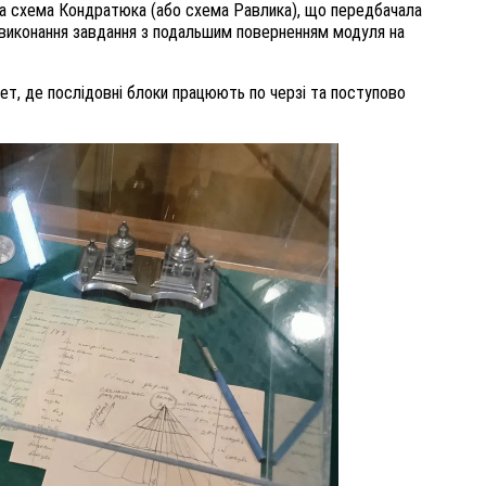
ала схема Кондратюка (або схема Равлика), що передбачала
 виконання завдання з подальшим поверненням модуля на
т, де послідовні блоки працюють по черзі та поступово