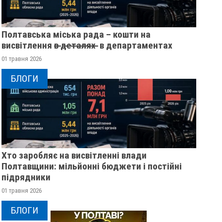
Полтавська міська рада – кошти на
висвітлення в̶ ̶д̶е̶т̶а̶л̶я̶х̶ ̶ в департаментах
01 травня 2026
БЛОГИ
Хто заробляє на висвітленні влади
Полтавщини: мільйонні бюджети і постійні
підрядники
01 травня 2026
БЛОГИ