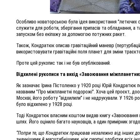
Особливо новаторською була ідея використання "летючих са
служити для роботи, зберігання припасів та обладнання, а т
запуском без екіпажу за допомогою потужних ракет.
Також, Кондратюк описав гравітаційний маневр (пертурбаці
використовувати гравітаційні поля планет для зміни траєкт
Проте цей рукопис так і не був опублікований.
Відхилені рукописи та вихід «Завоювання міжпланетни
Як зазначає Ірина Пістоленко у 1920 році Юрій Кондратюк 
названим "Про міжпланетні подорожі". Хоча цей проєкт, доо
Москві, його роботу “відхилили” і не надрукували. У 1926 р
було відхилено у 1928 році.
Тоді Кондратюк власним коштом видав книгу «Завоювання м
шлях. Його оцінило багато науковців, а один примірник зго
“Попри те, що Кондратюк працював незалежно від інших дос
значнішими й масштабнішими, ніж сукупні здобутки всіх інши