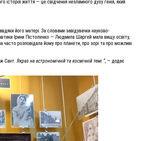
го історія життя — це свідчення незламного духу генія, який
вдяки його матері. За словами завідувачки науково-
автики Ірини Пістоленко — Людмила Шаргей мала вищу освіту,
на часто розповідала йому про планети, про зорі та про можливі
ж Сант. Якраз на астрономічній та космічній темі “
, — додає