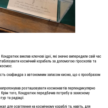
й Кондратюк виклав ключові ідеї, які значно випередили свій час
табілізувати космічний корабель за допомогою гіроскопів та
 космос.
ість скафандра з автономним запасом кисню, що є прообразом
 запропонував розташовувати космонавтів перпендикулярно
х. Крім того, Кондратюк передбачив потребу в захисному
ур та радіації.
ал для освітлення на космічному кораблі та, навіть, для