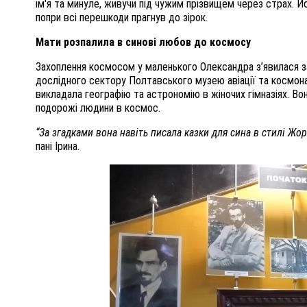
ім'я та минуле, живучи під чужим прізвищем через страх. Йо
попри всі перешкоди прагнув до зірок.
Мати розпалила в синові любов до космосу
Захоплення космосом у маленького Олександра з’явилася за
дослідного сектору Полтавського музею авіації та космон
викладала географію та астрономію в жіночих гімназіях. Во
подорожі людини в космос.
“За згадками вона навіть писала казки для сина в стилі Жор
пані Ірина.