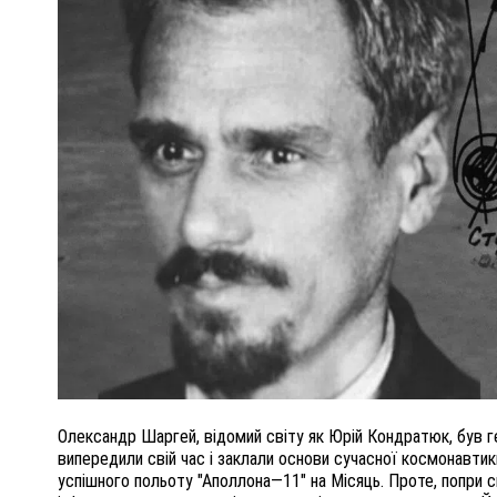
62-РІЧНУ
ВНАСЛІДОК ПОРАНЕНЬ, ОТРИМАНИХ НА
ПОМЕР ВОЇН ЮРІЙ ВОЙТИК
25 листопада 2025
0
Олександр Шаргей, відомий світу як Юрій Кондратюк, був ге
випередили свій час і заклали основи сучасної космонавти
успішного польоту "Аполлона—11" на Місяць. Проте, попри 