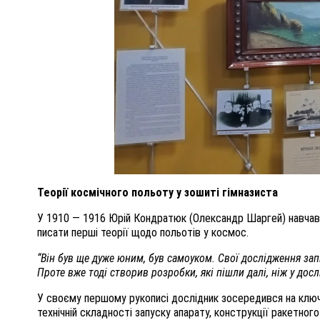
Теорії космічного польоту у зошиті гімназиста
У 1910 — 1916 Юрій Кондратюк (Олександр Шаргей) навчався 
писати перші теорії щодо польотів у космос.
“Він був ще дуже юним, був самоуком. Свої дослідження зап
Проте вже тоді створив розробки, які пішли далі, ніж у досл
У своєму першому рукописі дослідник зосередився на ключ
технічній складності запуску апарату, конструкції ракетног