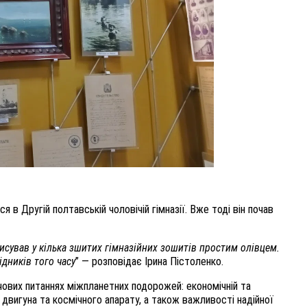
в Другій полтавській чоловічій гімназії. Вже тоді він почав
исував у кілька зшитих гімназійних зошитів простим олівцем.
ідників того часу
” — розповідає Ірина Пістоленко.
ових питаннях міжпланетних подорожей: економічній та
о двигуна та космічного апарату, а також важливості надійної