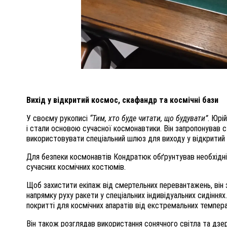
Вихід у відкритий космос, скафандр та космічні бази
У своєму рукописі
“Тим, хто буде читати, що будувати”
. Юрі
і стали основою сучасної космонавтики. Він запропонував с
використовувати спеціальний шлюз для виходу у відкритий
Для безпеки космонавтів Кондратюк обґрунтував необхідн
сучасних космічних костюмів.
Щоб захистити екіпаж від смертельних перевантажень, він
напрямку руху ракети у спеціальних індивідуальних сидіння
покритті для космічних апаратів від екстремальних температ
Він також розглядав використання сонячного світла та дзерк