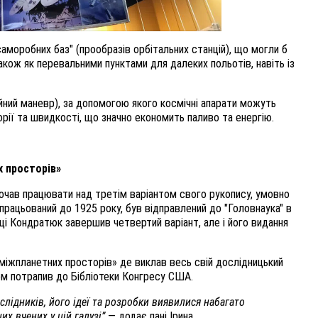
моробних баз" (прообразів орбітальних станцій), що могли б
акож як перевальними пунктами для далеких польотів, навіть із
йний маневр), за допомогою якого космічні апарати можуть
орії та швидкості, що значно економить паливо та енергію.
х просторів»
почав працювати над третім варіантом свого рукопису, умовно
працьований до 1925 року, був відправлений до "Головнаука" в
оці Кондратюк завершив четвертий варіант, але і його видання
іжпланетних просторів» де виклав весь свій дослідницький
дом потрапив до Бібліотеки Конгресу США.
лідників, його ідеї та розробки виявилися набагато
х вчених у цій галузі”
— додає пані Ірина.