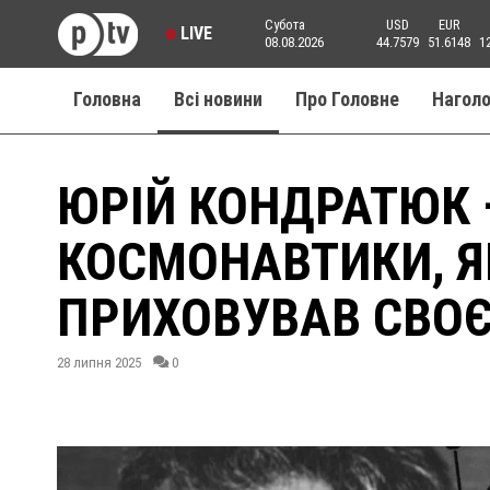
Субота
USD
EUR
LIVE
08.08.2026
44.7579
51.6148
1
Головна
Всі новини
Про Головне
Нагол
ЮРІЙ КОНДРАТЮК
КОСМОНАВТИКИ, Я
ПРИХОВУВАВ СВОЄ 
28 липня 2025
0