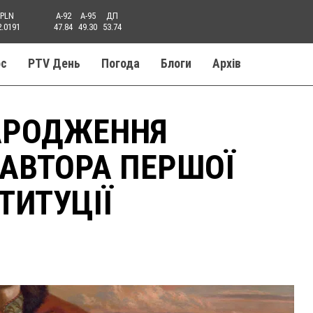
PLN
A-92
A-95
ДП
2.0191
47.84
49.30
53.74
ос
PTV День
Погода
Блоги
Aрхів
НАРОДЖЕННЯ
 АВТОРА ПЕРШОЇ
ТИТУЦІЇ