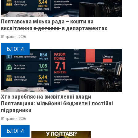
Полтавська міська рада – кошти на
висвітлення в̶ ̶д̶е̶т̶а̶л̶я̶х̶ ̶ в департаментах
01 травня 2026
БЛОГИ
Хто заробляє на висвітленні влади
Полтавщини: мільйонні бюджети і постійні
підрядники
01 травня 2026
БЛОГИ