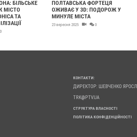
ПОЛТАВСЬКА ФОРТЕЦЯ
ЯК ПОЛТАВСЬКІ ПО
ОЖИВАЄ У 3D: ПОДОРОЖ У
ЛИСТІВКИ ПІДКОРИ
МИНУЛЕ МІСТА
ЄВРОПУ ТА СТАЛИ
ВІЗУАЛЬНИМ ЛІТО
3 вересня 2025
0
МІСТА
16 вересня 2025
0
КОНТАКТИ:
ДИРЕКТОР: ШЕВЧЕНКО ЯРОС
TRK@PTV.UA
СТРУКТУРА ВЛАСНОСТІ
ПОЛІТИКА КОНФІДЕНЦІЙНОСТІ