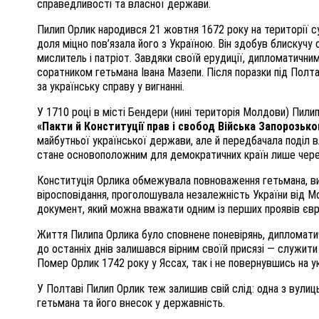
справедливості та власної держави.
Пилип Орлик народився 21 жовтня 1672 року на території су
доля міцно пов’язала його з Україною. Він здобув блискучу
мислитель і патріот. Завдяки своїй ерудиції, дипломатичним
соратником гетьмана Івана Мазепи. Після поразки під Полт
за українську справу у вигнанні.
У 1710 році в місті Бендери (нині територія Молдови) Пили
«Пакти й Конституції прав і свобод Війська Запорозько
майбутньої української держави, але й передбачала поділ в
стане основоположним для демократичних країн лише через
Конституція Орлика обмежувала повноваження гетьмана, виз
віросповідання, проголошувала незалежність України від Мо
документ, який можна вважати одним із перших проявів євр
Життя Пилипа Орлика було сповнене поневірянь, дипломатичн
до останніх днів залишався вірним своїй присязі — служити
Помер Орлик 1742 року у Яссах, так і не повернувшись на у
У Полтаві Пилип Орлик теж залишив свій слід: одна з вулиц
гетьмана та його внесок у державність.