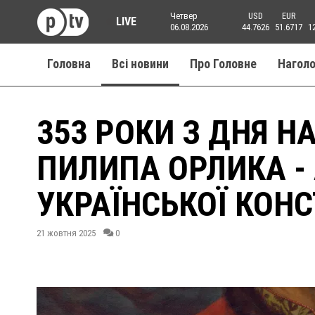
Четвер
USD
EUR
LIVE
06.08.2026
44.7626
51.6717
1
Головна
Всі новини
Про Головне
Нагол
353 РОКИ З ДНЯ 
ПИЛИПА ОРЛИКА -
УКРАЇНСЬКОЇ КОНС
21 жовтня 2025
0