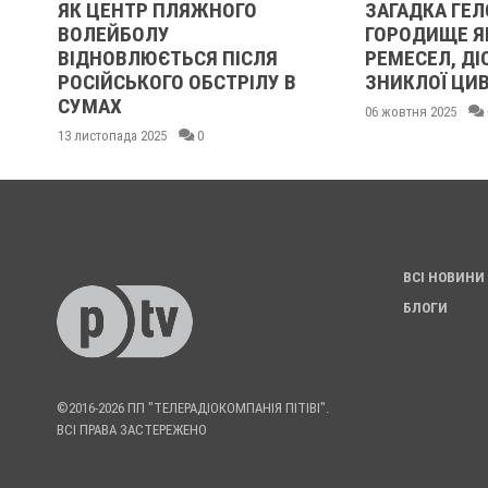
ЯЖНОГО
ЗАГАДКА ГЕЛОНА: БІЛЬСЬКЕ
ГОРОДИЩЕ ЯК МІСТО
СЯ ПІСЛЯ
РЕМЕСЕЛ, ДІОНІСА ТА
ОБСТРІЛУ В
ЗНИКЛОЇ ЦИВІЛІЗАЦІЇ
2
06 жовтня 2025
0
0
ВСІ НОВИНИ
БЛОГИ
©2016-2026 ПП "ТЕЛЕРАДІОКОМПАНІЯ ПІТІВІ".
ВСІ ПРАВА ЗАСТЕРЕЖЕНО