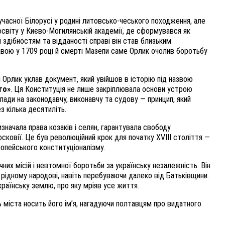
часної Білорусі у родині литовсько-чеського походження, але
 освіту у Києво-Могилянській академії, де сформувався як
 здібностям та відданості справі він став близьким
авою у 1709 році й смерті Мазепи саме Орлик очолив боротьбу
п Орлик уклав документ, який увійшов в історію під назвою
го»
. Ця Конституція не лише закріплювала основи устрою
лади на законодавчу, виконавчу та судову — принцип, який
 кілька десятиліть.
начала права козаків і селян, гарантувала свободу
сковії. Це був революційний крок для початку XVIII століття —
опейського конституціоналізму.
их місій і невтомної боротьби за українську незалежність. Він
 рідному народові, навіть перебуваючи далеко від Батьківщини.
країнську землю, про яку мріяв усе життя.
ь міста носить його ім’я, нагадуючи полтавцям про видатного