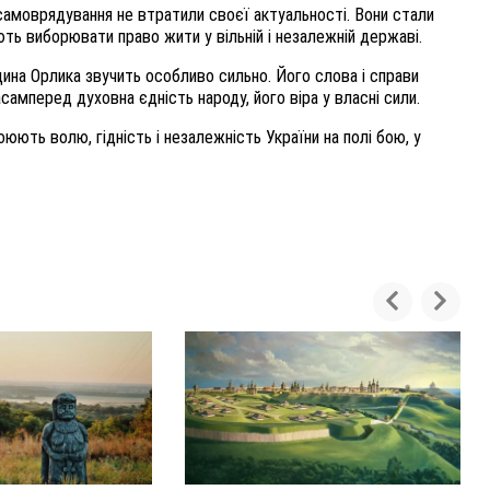
і самоврядування не втратили своєї актуальності. Вони стали
ють виборювати право жити у вільній і незалежній державі.
щина Орлика звучить особливо сильно. Його слова і справи
самперед духовна єдність народу, його віра у власні сили.
ть волю, гідність і незалежність України на полі бою, у