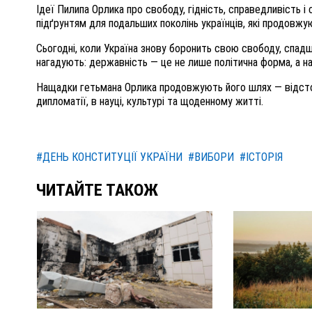
Ідеї Пилипа Орлика про свободу, гідність, справедливість 
підґрунтям для подальших поколінь українців, які продовжу
Сьогодні, коли Україна знову боронить свою свободу, спад
нагадують: державність — це не лише політична форма, а на
Нащадки гетьмана Орлика продовжують його шлях — відстоюю
дипломатії, в науці, культурі та щоденному житті.
#ДЕНЬ КОНСТИТУЦІЇ УКРАЇНИ
#ВИБОРИ
#ІСТОРІЯ
ЧИТАЙТЕ ТАКОЖ