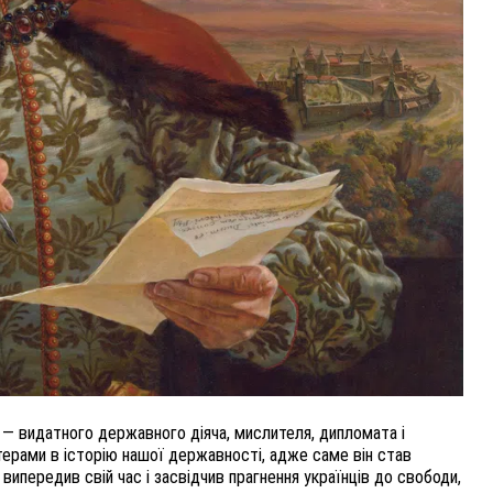
ВНАСЛІДОК ПОРАНЕНЬ, ОТРИМАНИХ НА ВІЙНІ,
ПОМЕР ВОЇН ЮРІЙ ВОЙТИК
25 листопада 2025
0
 — видатного державного діяча, мислителя, дипломата і
ітерами в історію нашої державності, адже саме він став
випередив свій час і засвідчив прагнення українців до свободи,