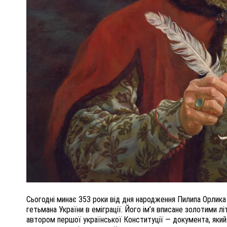
ПОЛІЦІЯ ПОЛТАВЩИНИ РОЗШУКУЄ 62-РІЧНУ
ЛЮДМИЛУ ТИМЧЕНКО
ОМ
26 листопада 2025
0
Сьогодні минає 353 роки від дня народження Пилипа Орлика
гетьмана України в еміграції. Його ім’я вписане золотими л
автором першої української Конституції — документа, який 