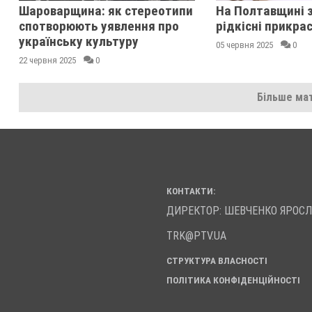
Шароварщина: як стереотипи
На Полтавщині 
спотворюють уявлення про
рідкісні прикрас
українську культуру
05 червня 2025
0
22 червня 2025
0
Більше мат
КОНТАКТИ:
ДИРЕКТОР: ШЕВЧЕНКО ЯРОС
TRK@PTV.UA
СТРУКТУРА ВЛАСНОСТІ
ПОЛІТИКА КОНФІДЕНЦІЙНОСТІ