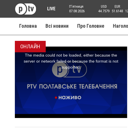
Пʼятниця
USD
EUR
LIVE
07.08.2026
44.7579
51.6148
1
Головна
Всі новини
Про Головне
Нагол
ОНЛАЙН