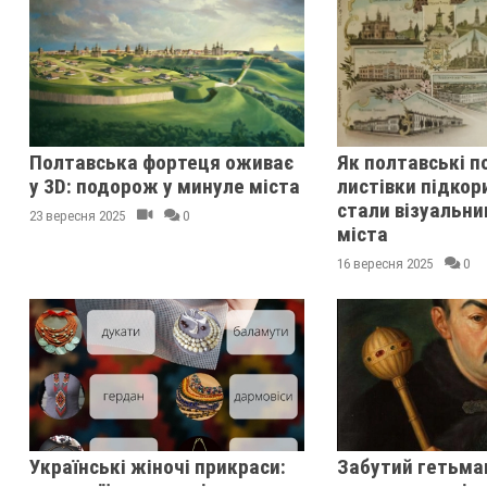
Полтавська фортеця оживає
Як полтавські п
у 3D: подорож у минуле міста
листівки підкор
стали візуальни
23 вересня 2025
0
міста
16 вересня 2025
0
Українські жіночі прикраси:
Забутий гетьман