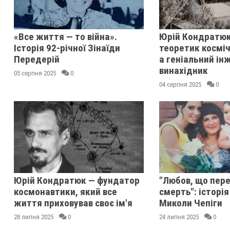
«Все життя — то війна».
Юрій Кондратюк
Історія 92-річної Зінаїди
теоретик косміч
Передерій
а геніальний ін
винахідник
05 серпня 2025
0
04 серпня 2025
0
Юрій Кондратюк — фундатор
"Любов, що пер
космонавтики, який все
смерть": історія
життя приховував своє ім'я
Миколи Чепіги
28 липня 2025
0
24 липня 2025
0