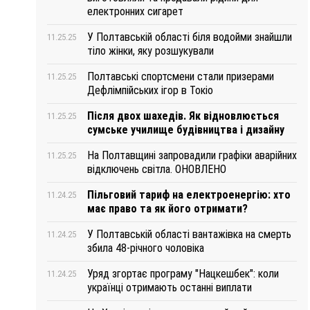
електронних сигарет
У Полтавській області біля водойми знайшли
11.25.25
тіло жінки, яку розшукували
Полтавські спортсмени стали призерами
11.25.25
Дефлімпійських ігор в Токіо
Після двох шахедів. Як відновлюється
11.25.25
сумське училище будівництва і дизайну
На Полтавщині запровадили графіки аварійних
11.25.25
відключень світла. ОНОВЛЕНО
Пільговий тариф на електроенергію: хто
11.24.25
має право та як його отримати?
У Полтавській області вантажівка на смерть
11.24.25
збила 48-річного чоловіка
Уряд згортає програму "Нацкешбек": коли
11.24.25
українці отримають останні виплати