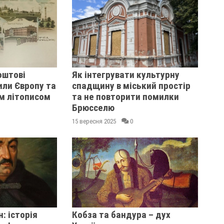
оштові
Як інтегрувати культурну
или Європу та
спадщину в міський простір
м літописом
та не повторити помилки
Брюсселю
15 вересня 2025
0
: історія
Кобза та бандура – дух