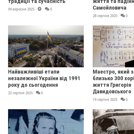
традиції та сучасність
життя та падінн
Самойловича
09 вересня 2025
0
28 серпня 2025
0
Найважливіші етапи
Маестро, який з
незалежної України від 1991
близько 300 хорі
року до сьогодення
життя Григорія
Давидовського
22 серпня 2025
0
19 серпня 2025
0