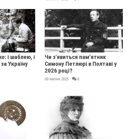
о: і шаблею, і
Чи з'явиться пам'ятник
 за Україну
Симону Петлюрі в Полтаві у
2026 році?
09 липня 2025
0