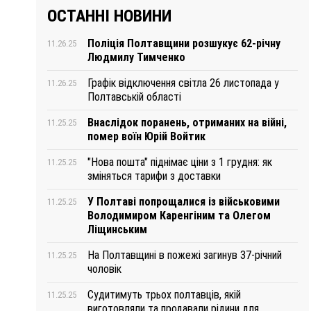
ОСТАННІ НОВИНИ
Поліція Полтавщини розшукує 62-річну
11.26.25
Людмилу Тимченко
Графік відключення світла 26 листопада у
11.26.25
Полтавській області
Внаслідок поранень, отриманих на війні,
11.25.25
помер воїн Юрій Войтик
"Нова пошта" піднімає ціни з 1 грудня: як
11.25.25
зміняться тарифи з доставки
У Полтаві попрощалися із військовими
11.25.25
Володимиром Каренгіним та Олегом
Ліщинським
На Полтавщині в пожежі загинув 37-річний
11.25.25
чоловік
Судитимуть трьох полтавців, якій
11.25.25
виготовляли та продавали рідини для