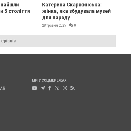
знайшли
Катерина Скаржинська:
и 5 століття
жінка, яка збудувала музей
для народу
28 травня 2025
0
еріалів
МИ У СОЦМЕРЕЖАХ
ЛАВ