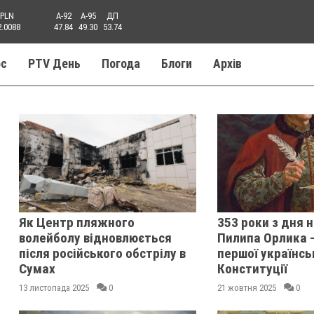
PLN
A-92
A-95
ДП
2.0088
47.84
49.30
53.74
ос
PTV День
Погода
Блоги
Aрхів
Як Центр пляжного
353 роки з дня
волейболу відновлюється
Пилипа Орлика -
після російського обстрілу в
першої українсь
Сумах
Конституції
13 листопада 2025
0
21 жовтня 2025
0