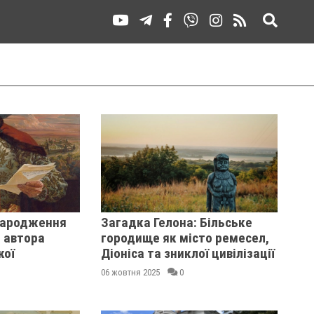
 народження
Загадка Гелона: Більське
 автора
городище як місто ремесел,
кої
Діоніса та зниклої цивілізації
06 жовтня 2025
0