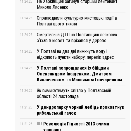
На Харківщині загинув старший лейтенант
11.24.25
Микола Лисенко
Оприлюднили культурно-мистецькі події в
11.24.25
Полтаві цього тижня
Смертельна ДТП на Полтавщині легковик
11.24.25
з‘їхав в кювет та врізався у дерево
У Полтаві на два дні вимкнуть воду і
11.24.25
відкриють пункти набору: перелік адрес
У Полтаві попрощалися із бійцями
11.24.25
Олександром Іващенком, Дмитром
Кисличенком та Максимом Гончаренком
Як вимикатимуть світло у Полтавській
11.24.25
області 24 листопада
У дендропарку чорний лебідь проковтнув
11.21.25
рибальський гачок
Революція Гідності 2013 очима
11.21.25
учасниці