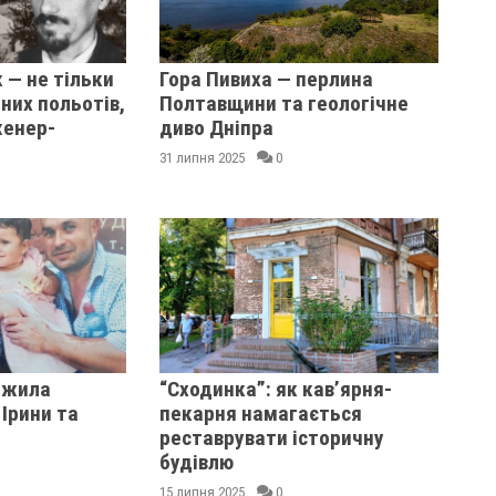
 — не тільки
Гора Пивиха — перлина
них польотів,
Полтавщини та геологічне
женер-
диво Дніпра
31 липня 2025
0
ежила
“Сходинка”: як кав’ярня-
 Ірини та
пекарня намагається
реставрувати історичну
будівлю
15 липня 2025
0