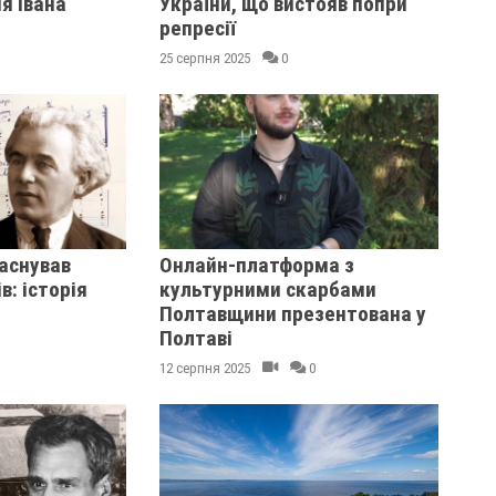
я Івана
України, що вистояв попри
репресії
25 серпня 2025
0
аснував
Онлайн-платформа з
в: історія
культурними скарбами
Полтавщини презентована у
Полтаві
12 серпня 2025
0