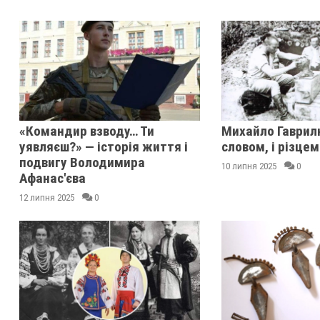
«Командир взводу… Ти
Михайло Гаврилк
уявляєш?» — історія життя і
словом, і різцем
подвигу Володимира
10 липня 2025
0
Афанас'єва
12 липня 2025
0