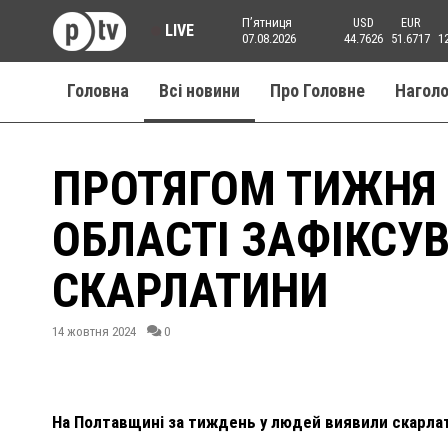
Пʼятниця
USD
EUR
LIVE
07.08.2026
44.7626
51.6717
1
Головна
Всі новини
Про Головне
Нагол
ПРОТЯГОМ ТИЖНЯ 
ОБЛАСТІ ЗАФІКСУ
СКАРЛАТИНИ
14 жовтня 2024
0
На Полтавщині за тиждень у людей виявили скарлати