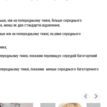
ільше, ніж на попередньому тижні, більше середнього
е, менш як два стандартні відхилення;
нше ніж на попередньому тижні, на рівні середнього
ника;
попередньому тижні, показник перевищує середній багаторічний
 попередньому тижні, показник менше середнього багаторічного