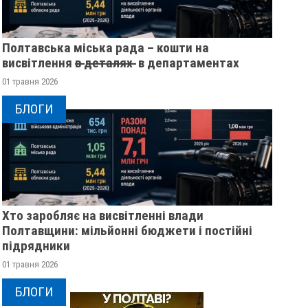
Полтавська міська рада – кошти на
висвітлення в̶ ̶д̶е̶т̶а̶л̶я̶х̶ ̶ в департаментах
01 травня 2026
БЛОГИ
Хто заробляє на висвітленні влади
Полтавщини: мільйонні бюджети і постійні
підрядники
01 травня 2026
БЛОГИ