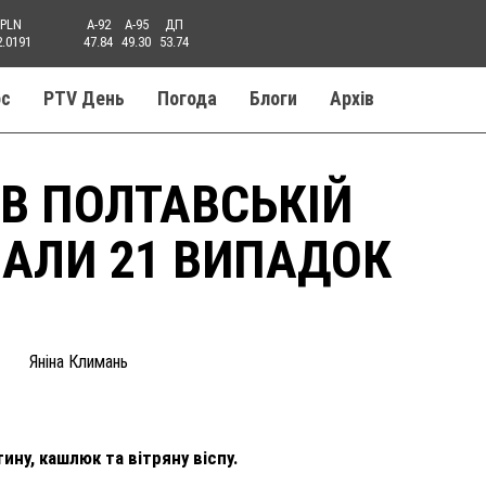
PLN
A-92
A-95
ДП
2.0191
47.84
49.30
53.74
ос
PTV День
Погода
Блоги
Aрхів
В ПОЛТАВСЬКІЙ
ВАЛИ 21 ВИПАДОК
Яніна Климань
ну, кашлюк та вітряну віспу.