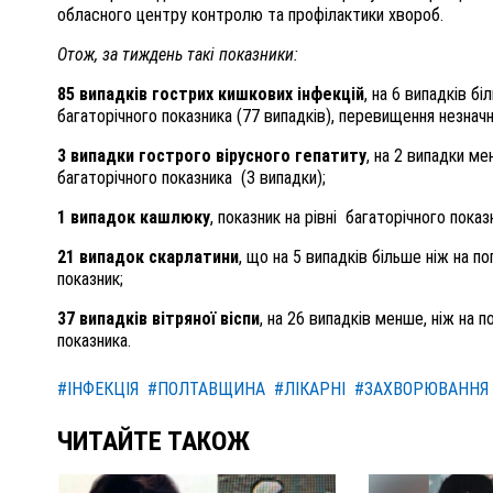
обласного центру контролю та профілактики хвороб.
Отож, за тиждень такі показники:
85 випадків гострих кишкових інфекцій
, на 6 випадків б
багаторічного показника (77 випадків), перевищення незначн
3 випадки гострого вірусного гепатиту
, на 2 випадки ме
багаторічного показника (3 випадки);
1 випадок кашлюку
, показник на рівні багаторічного показ
21 випадок скарлатини
, що на 5 випадків більше ніж на 
показник;
37 випадків вітряної віспи
, на 26 випадків менше, ніж на
показника.
#ІНФЕКЦІЯ
#ПОЛТАВЩИНА
#ЛІКАРНІ
#ЗАХВОРЮВАННЯ
ЧИТАЙТЕ ТАКОЖ