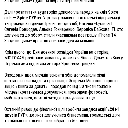
Завдяки цьому вдалося зібрати перший мільйон.
Далі «розкачати» аудиторію допомогла пародія на кліп Spice
girls —
Spice ГУРлз.
У ролику знялись полтавські підприємиці
та громадські діячки: Ірина Твердохліб, Євгенія vkycno.art,
Євгенія Вовкодав, Альона Гончаренко, Вероніка Бабкова. Ті, хто
долучився до збору, стали учасниками розіграшу iPhone 14.
Завдяки цьому креативу зібрали другий мільйон.
Крім цього, до Дня воєнної розвідки України на сторінці
МІСТОХАБ розіграли унікальну монету з Білого Дому та «Книгу
Перемоги» з підписом автора Ярослава Грицака.
Впродовж двох місяців закрити збір допомагали різні
полтавські заклади та організації. Зокрема Містошоп провів
акцію «Книга за донат» і передав понад 20 тисяч гривень.
Місцеві креативники долучалися, проводячи фотосесії,
майстер-класи, освітні заходи, тренування тощо.
Останній ривок до фінальної цілі зробили завдяки акції
«20+1
друзів ГУР»
, до якої долучилися бізнесмени, громадські діячі
та військові, кожен з яких зібрав по 50 тисяч: