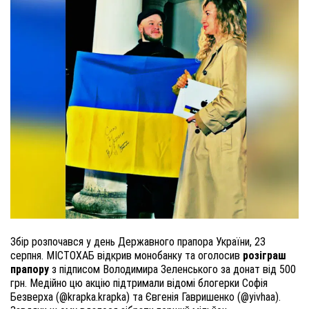
Збір розпочався у день Державного прапора України, 23
серпня. МІСТОХАБ відкрив монобанку та оголосив
розіграш
прапору
з підписом Володимира Зеленського за донат від 500
грн. Медійно цю акцію підтримали відомі блогерки Софія
Безверха (@krapka.krapka) та Євгенія Гавришенко (@yivhaa).