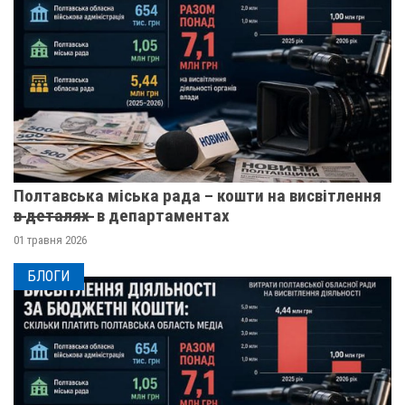
Полтавська міська рада – кошти на висвітлення
в̶ ̶д̶е̶т̶а̶л̶я̶х̶ ̶ в департаментах
01 травня 2026
БЛОГИ