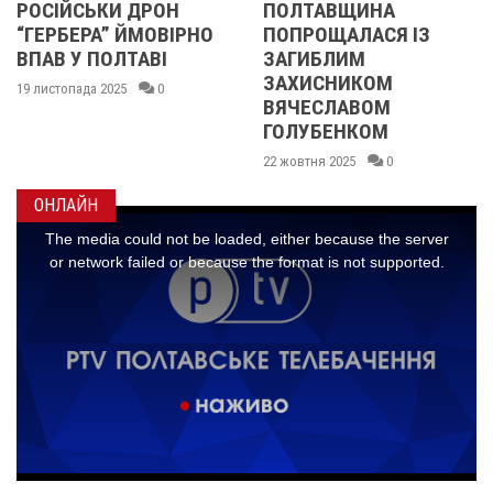
ПОЛТАВЩИНА
«НАШ МИХАЙЛО
О
ПОПРОЩАЛАСЯ ІЗ
ЗАВЖДИ БУВ
ЗАГИБЛИМ
ЛЮДИНОЮ З
ЗАХИСНИКОМ
ВЕЛИКИМ СЕРЦЕМ»
ВЯЧЕСЛАВОМ
07 жовтня 2025
0
ГОЛУБЕНКОМ
22 жовтня 2025
0
ОНЛАЙН