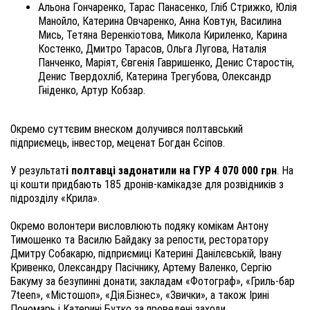
Альона Гончаренко, Тарас Панасенко, Гліб Стрижко, Юлія
Манойло, Катерина Овчаренко, Анна Ковтун, Василина
Мись, Тетяна Веренкіотова, Микола Кириленко, Карина
Костенко, Дмитро Тарасов, Ольга Лугова, Наталія
Панченко, Маріят, Євгенія Гавришенко, Денис Старостін,
Денис Твердохліб, Катерина Трегубова, Олександр
Гніденко, Артур Кобзар.
Окремо суттєвим внеском долучився полтавський
підприємець, інвестор, меценат Богдан Єсіпов.
У результат
і полтавці задонатили на ГУР 4 070 000 грн
. На
ці кошти придбають 185 дронів-камікадзе для розвідників з
підрозділу «Крила».
Окремо волонтери висловлюють подяку комікам Антону
Тимошенко та Василю Байдаку за репости, ресторатору
Дмитру Собакарю, підприємиці Катерині Данілєвській, Івану
Кривенко, Олександру Пасічнику, Артему Валенко, Сергію
Бакуму за безупинні донати; закладам «Фотограф», «Гриль-бар
7teen», «Містошоп», «Дія.Бізнес», «Звички», а також Ірині
Пономарь і Катерині Бутко за проведені заходи.