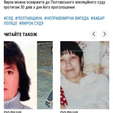
Вирок можна оскаржити до Полтавського апеляційного суду
протягом 30 днів з дня його проголошення.
#СУД
#ПОЛТАВЩИНА
#НЕПРАВОМІРНА ВИГОДА
#ХАБАР
ПОЛІЦІЇ
#ВИРОК СУДУ
ЧИТАЙТЕ ТАКОЖ
ОЛІЦІЯ
ПОЛІЦІЯ