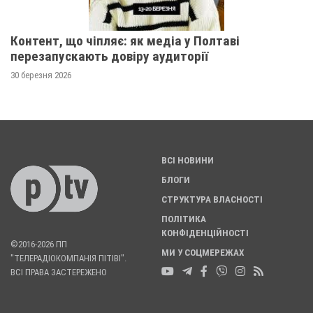
Контент, що чіпляє: як медіа у Полтаві
перезапускають довіру аудиторії
30 березня 2026
ВСІ НОВИНИ
БЛОГИ
СТРУКТУРА ВЛАСНОСТІ
ПОЛІТИКА
КОНФІДЕНЦІЙНОСТІ
©2016-2026 ПП
МИ У СОЦМЕРЕЖАХ
"ТЕЛЕРАДІОКОМПАНІЯ ПІТІВІ".
ВСІ ПРАВА ЗАСТЕРЕЖЕНО