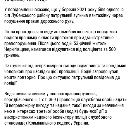
У повідомленні вказано, що у березні 2021 року біля одного із
сіл Лубенського району патрульний зупинив вантажівку через
порушення правил дорожнього руху.
Після проведення огляду автомобіля інспектор повідомив
водієві про намір скласти протокол про адміністративне
правопорушення. Після цього водій, 53-річний житель
Чернігівщини, намагався відкупитися від поліціянта за 500
гривень.
Патрульний від неправомірної вигоди відмовився та повідомив
чоловікові про наслідки цієї пропозиції. Водій запропонував
кошти повторно. Про цю ситуацію патрульний повідомив до
поліції.
Водія визнали винним у скоєнні правопорушення,
передбаченого ч. 1 ст. 369 (Пропозиція службовій особі надати
їй неправомірну вигоду та надання такої вигоди за невчинення
нею в інтересах третьої особи (водія) будь-якої дії з
використанням наданого інспектору поліції службового
становища) Кримінального кодексу України.