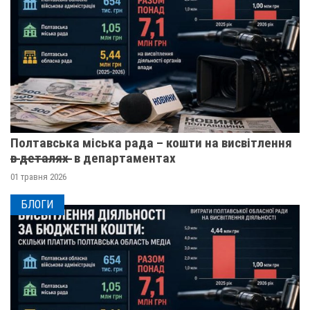
Полтавська міська рада – кошти на висвітлення
в̶ ̶д̶е̶т̶а̶л̶я̶х̶ ̶ в департаментах
01 травня 2026
БЛОГИ