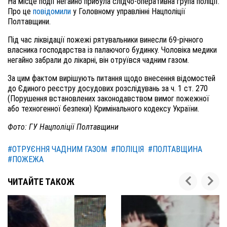
На місце події негайно прибула слідчо-оперативна група поліції.
Про це
повідомили
у Головному управлінні Нацполіції
Полтавщини.
Під час ліквідації пожежі рятувальники винесли 69-річного
власника господарства із палаючого будинку. Чоловіка медики
негайно забрали до лікарні, він отруївся чадним газом.
За цим фактом вирішують питання щодо внесення відомостей
до Єдиного реєстру досудових розслідувань за ч. 1 ст. 270
(Порушення встановлених законодавством вимог пожежної
або техногенної безпеки) Кримінального кодексу України.
Фото: ГУ Нацполіції Полтавщини
#ОТРУЄННЯ ЧАДНИМ ГАЗОМ
#ПОЛІЦІЯ
#ПОЛТАВЩИНА
#ПОЖЕЖА
ЧИТАЙТЕ ТАКОЖ