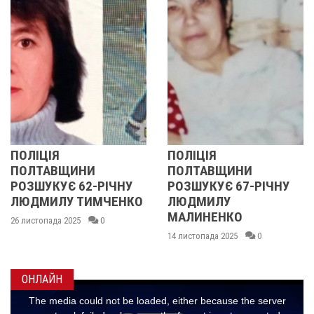
ЦІЯ
ПОЛІЦІЯ
У ПО
ТАВЩИНИ
ПОЛТАВЩИНИ
ОБЛА
УКУЄ 62-РІЧНУ
РОЗШУКУЄ 67-РІЧНУ
РОЗШ
ИЛУ ТИМЧЕНКО
ЛЮДМИЛУ
РІЧН
МАЛИНЕНКО
пада 2025
0
14 листо
14 листопада 2025
0
ОНЛАЙН