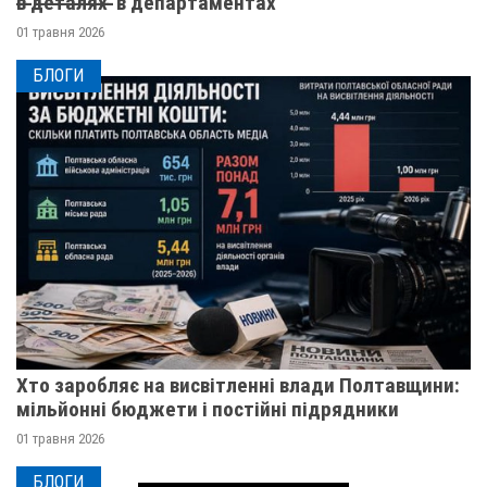
в̶ ̶д̶е̶т̶а̶л̶я̶х̶ ̶ в департаментах
01 травня 2026
БЛОГИ
Хто заробляє на висвітленні влади Полтавщини:
мільйонні бюджети і постійні підрядники
01 травня 2026
БЛОГИ