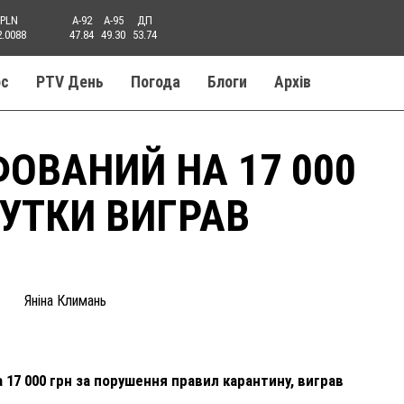
PLN
A-92
A-95
ДП
2.0088
47.84
49.30
53.74
ос
PTV День
Погода
Блоги
Aрхів
ОВАНИЙ НА 17 000
УТКИ ВИГРАВ
Яніна Климань
 17 000 грн за порушення правил карантину, виграв