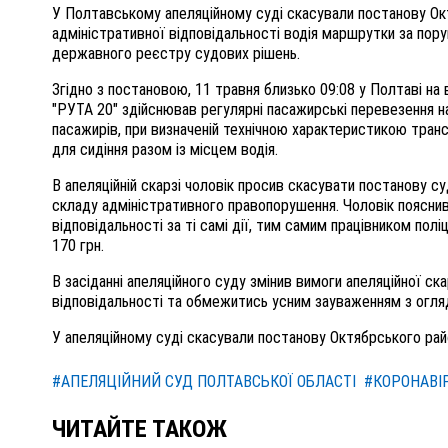
У Полтавському апеляційному суді скасували постанову Ок
адміністративної відповідальності водія маршрутки за пор
державного реєстру судових рішень.
Згідно з постановою, 11 травня близько 09:08 у Полтаві на
"РУТА 20" здійснював регулярні пасажирські перевезення н
пасажирів, при визначеній технічною характеристикою тран
для сидіння разом із місцем водія.
В апеляційній скарзі чоловік просив скасувати постанову су
складу адміністративного правопорушення. Чоловік пояснив
відповідальності за ті самі дії, тим самим працівником поліц
170 грн.
В засіданні апеляційного суду змінив вимоги апеляційної ск
відповідальності та обмежитись усним зауваженням з огля
У апеляційному суді скасували постанову Октябрського райо
#АПЕЛЯЦІЙНИЙ СУД ПОЛТАВСЬКОЇ ОБЛАСТІ
#КОРОНАВІ
ЧИТАЙТЕ ТАКОЖ