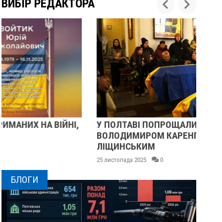
ВИБІР РЕДАКТОРА
У ПОЛТАВІ ПОПРОЩАЛИСЯ ІЗ ВІЙСЬКОВИМИ
ПІ
ВОЛОДИМИРОМ КАРЕНГІНИМ ТА ОЛЕГОМ
СУ
ЛІЩИНСЬКИМ
25 
25 листопада 2025
0
БЛОГИ