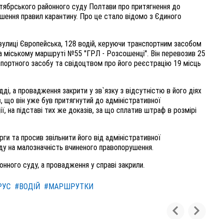
тябрського районного суду Полтави про притягнення до
ушення правил карантину. Про це стало відомо з Єдиного
 вулиці Європейська, 128 водій, керуючи транспортним засобом
а міському маршруті №55 "ГРЛ - Розсошенці". Він перевозив 25
спортного засобу та свідоцтвом про його реєстрацію 19 місць
дді, а провадження закрити у зв`язку з відсутністю в його діях
, що він уже був притягнутий до адміністративної
ії, на підставі тих же доказів, за що сплатив штраф в розмірі
арги та просив звільнити його від адміністративної
ду на малозначність вчиненого правопорушення.
нного суду, а провадження у справі закрили.
РУС
#ВОДІЙ
#МАРШРУТКИ