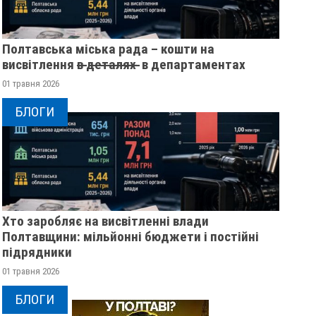
Полтавська міська рада – кошти на
висвітлення в̶ ̶д̶е̶т̶а̶л̶я̶х̶ ̶ в департаментах
01 травня 2026
БЛОГИ
Хто заробляє на висвітленні влади
Полтавщини: мільйонні бюджети і постійні
підрядники
01 травня 2026
БЛОГИ