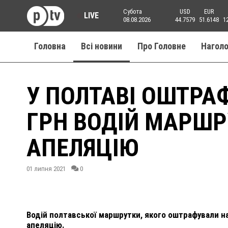
Субота
USD
EUR
LIVE
08.08.2026
44.7579
51.6148
1
Головна
Всі новини
Про Головне
Нагол
У ПОЛТАВІ ОШТРАФ
ГРН ВОДІЙ МАРШР
АПЕЛЯЦІЮ
01 липня 2021
0
Водій полтавської маршрутки, якого оштрафували на
апеляцію.