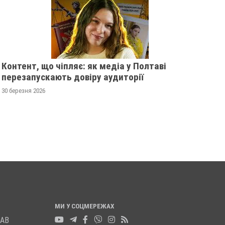
Контент, що чіпляє: як медіа у Полтаві
перезапускають довіру аудиторії
З 1 ЛИПНЯ В УКРАЇНІ
ПОЛТАВЩИНА ПЕРШ
30 березня 2026
ЗАКІНЧИТЬСЯ КАРАНТИН
РІВНЮ ЗАХВОРЮВАН
COVID-19
27 червня 2023
0
27 травня 2023
0
МИ У СОЦМЕРЕЖАХ
ЛАВ