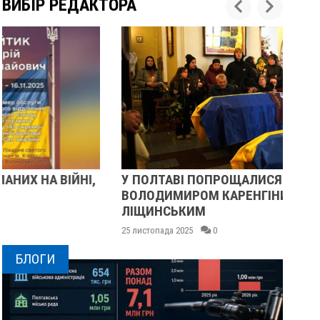
ВИБІР РЕДАКТОРА
У ПОЛТАВІ ПОПРОЩАЛИСЯ ІЗ ВІЙСЬКОВИМИ
ПІ
ВОЛОДИМИРОМ КАРЕНГІНИМ ТА ОЛЕГОМ
С
ЛІЩИНСЬКИМ
25 
25 листопада 2025
0
БЛОГИ