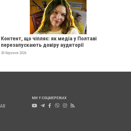
У ПОЛТАВСЬКІЙ ОБЛАСТІ
ПОЛІЦІЯ ПОЛТАВ
РОЗШУКУЮТЬ 82-РІЧНУ
РОЗШУКУЄ 69-РІЧ
ГАННУ МЕРКОТАН
МИХАЙЛА УДОДА
13 листопада 2025
0
12 листопада 2025
0
Контент, що чіпляє: як медіа у Полтаві
перезапускають довіру аудиторії
30 березня 2026
МИ У СОЦМЕРЕЖАХ
ЛАВ