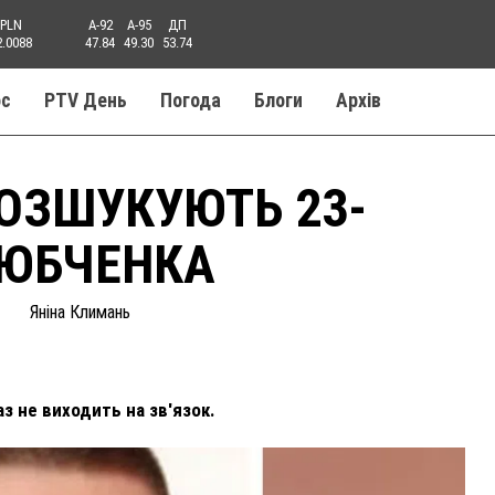
PLN
A-92
A-95
ДП
2.0088
47.84
49.30
53.74
ос
PTV День
Погода
Блоги
Aрхів
ОЗШУКУЮТЬ 23-
ЛЮБЧЕНКА
Яніна Климань
аз не виходить на зв'язок.