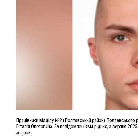
ПОЛІЦІЯ ПОЛТАВЩИНИ РОЗШУКУЄ 62-РІЧНУ
ЛЮДМИЛУ ТИМЧЕНКО
ОМ
26 листопада 2025
0
Працівники відділу №2 (Полтавський район) Полтавського р
Віталія Олеговича. За повідомленнями рідних, з серпня 202
зв'язок.