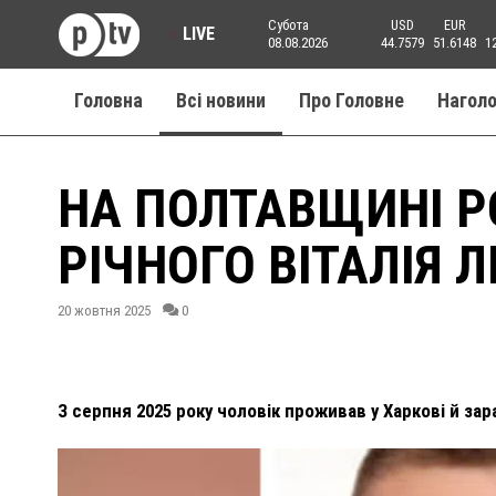
Субота
USD
EUR
LIVE
08.08.2026
44.7579
51.6148
1
Головна
Всі новини
Про Головне
Нагол
НА ПОЛТАВЩИНІ Р
РІЧНОГО ВІТАЛІЯ 
20 жовтня 2025
0
З серпня 2025 року чоловік проживав у Харкові й зар