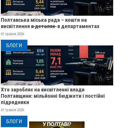
Полтавська міська рада – кошти на
висвітлення в̶ ̶д̶е̶т̶а̶л̶я̶х̶ ̶ в департаментах
01 травня 2026
БЛОГИ
Хто заробляє на висвітленні влади
Полтавщини: мільйонні бюджети і постійні
підрядники
01 травня 2026
БЛОГИ