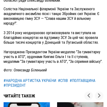
обласної ради Олександр Біленький.
Солістка Національної філармонії України та Заслуженого
академічного ансамблю пісні і танцю Збройних сил України. Є
виконавицею гімну ЗСУ — "Слава нашим ЗСУ й вільному
народу!".
З 2014 року неодноразово організовувала та виступала на
благодійних концертах на підтримку ЗСУ. За цей час провела
більше тисячі концертів у Донецькій та Луганській областях.
Нагороджена Президентом України медаллю "За гуманітарну
участь в АТО", орденами Княгині Ольги I та II ступенів,
медалями "За гуманітарну участь в АТО", "За сприяння війську".
Фото: Олександр Біленький
#НАРОДНА АРТИСТКА УКРАЇНИ
#СПІВ
#ПОЛТАВЩИНА
#ПРЕЗИДЕНТ
ЧИТАЙТЕ ТАКОЖ