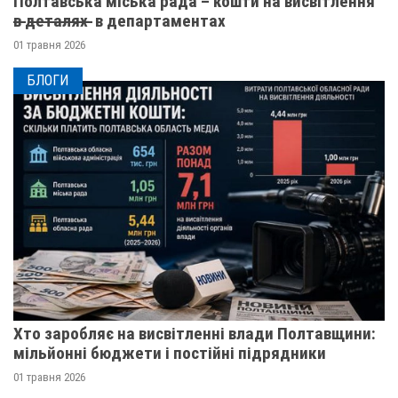
Полтавська міська рада – кошти на висвітлення
в̶ ̶д̶е̶т̶а̶л̶я̶х̶ ̶ в департаментах
01 травня 2026
БЛОГИ
Хто заробляє на висвітленні влади Полтавщини:
мільйонні бюджети і постійні підрядники
01 травня 2026