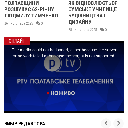
ЯК ВІДНОВЛЮЄТЬСЯ
РУХОМ ТРОЛЕЙБУ
НУ
СУМСЬКЕ УЧИЛИЩЕ
ПІД ЧАС ВІДКЛЮЧ
НКО
БУДІВНИЦТВА І
СВІТЛА?
ДИЗАЙНУ
21 листопада 2025
0
25 листопада 2025
0
ОНЛАЙН
ВИБІР РЕДАКТОРА