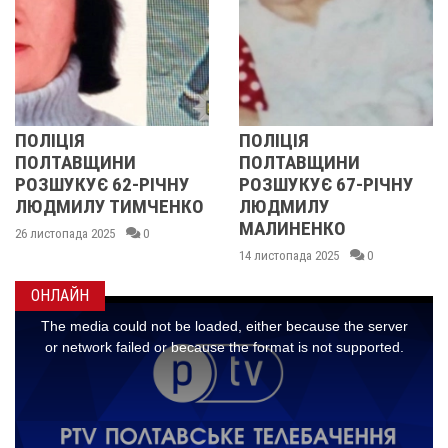
ЦІЯ
ПОЛІЦІЯ
У ПО
ТАВЩИНИ
ПОЛТАВЩИНИ
ОБЛА
УКУЄ 62-РІЧНУ
РОЗШУКУЄ 67-РІЧНУ
РОЗШ
ИЛУ ТИМЧЕНКО
ЛЮДМИЛУ
РІЧН
МАЛИНЕНКО
пада 2025
0
14 листо
14 листопада 2025
0
ОНЛАЙН