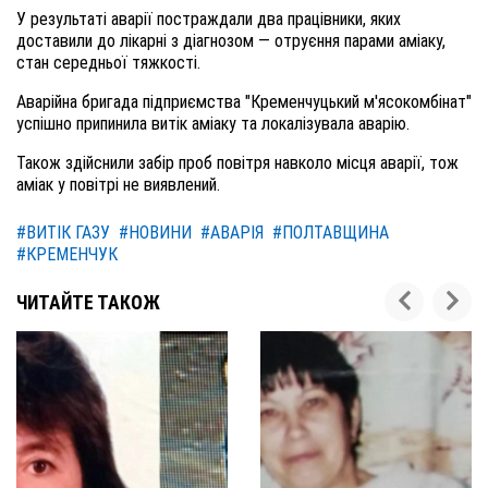
У результаті аварії постраждали два працівники, яких
доставили до лікарні з діагнозом — отруєння парами аміаку,
стан середньої тяжкості.
Аварійна бригада підприємства "Кременчуцький м'ясокомбінат"
успішно припинила витік аміаку та локалізувала аварію.
Також здійснили забір проб повітря навколо місця аварії, тож
аміак у повітрі не виявлений.
#ВИТІК ГАЗУ
#НОВИНИ
#АВАРІЯ
#ПОЛТАВЩИНА
#КРЕМЕНЧУК
ЧИТАЙТЕ ТАКОЖ