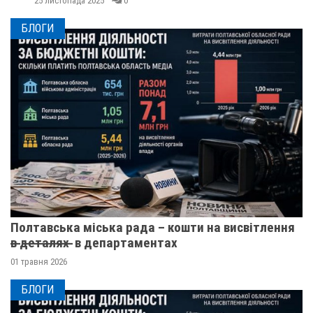
25 листопада 2025
0
БЛОГИ
Полтавська міська рада – кошти на висвітлення
в̶ ̶д̶е̶т̶а̶л̶я̶х̶ ̶ в департаментах
01 травня 2026
БЛОГИ