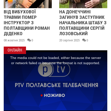
НА ДОНЕЧЧИНІ
НА ДОНЕЧЧИНІ
ЗАГИНУВ ЗАСТУПНИК
ОТРИМАВ СМЕРТЕ
НАЧАЛЬНИКА ШТАБУ З
ПОРАНЕННЯ ВОЇН 
ОМАН
ПОЛТАВЩИНИ СЕРГІЙ
КОЛІСНИК
ЛОЗОВСЬКИЙ
14 липня 2025
0
20 серпня 2025
0
ОНЛАЙН