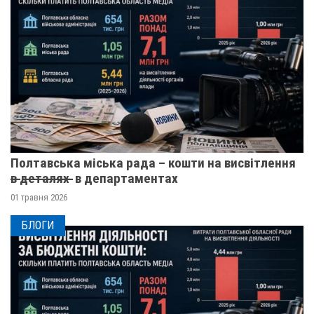
Полтавська міська рада – кошти на висвітлення
в̶ ̶д̶е̶т̶а̶л̶я̶х̶ ̶ в департаментах
01 травня 2026
БЛОГИ