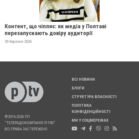
Контент, що чіпляє: як медіа у Полтаві
перезапускають довіру аудиторії
30 березня 2026
ВСІ НОВИНИ
БЛОГИ
СТРУКТУРА ВЛАСНОСТІ
ПОЛІТИКА
КОНФІДЕНЦІЙНОСТІ
©2016-2026 ПП
МИ У СОЦМЕРЕЖАХ
"ТЕЛЕРАДІОКОМПАНІЯ ПІТІВІ".
ВСІ ПРАВА ЗАСТЕРЕЖЕНО