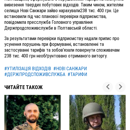
вивезення твердих побутових відходів
.
Таким чином, жителям
селища Нові Санжари зайво нарахували
238 тис.
400
грн
.
Це
встановили під час планової перевірки підприємства,
повідомила пресслужба Головного управління
Держпродспоживслужби в Полтавській області.
За результатами перевірки
підприємству
надали припис про
усунення порушень при формуванні, встановленні та
застосуванні тарифів та зобов’язали повернути споживачам
238 тис.
400
грн
необґрунтовано отриманого виторгу.
#УТИЛІЗАЦІЯ ВІДХОДІВ
#НОВІ САНЖАРИ
#ДЕРЖПРОДСПОЖИВСЛУЖБА
#ТАРИФИ
ЧИТАЙТЕ ТАКОЖ