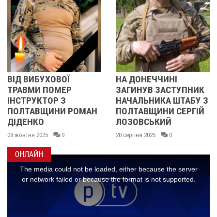
ІД ВИБУХОВОЇ
НА ДОНЕЧЧИНІ
ТРАВМИ ПОМЕР
ЗАГИНУВ ЗАСТУПНИК
НСТРУКТОР З
НАЧАЛЬНИКА ШТАБУ З
П
ПОЛТАВЩИНИ РОМАН
ПОЛТАВЩИНИ СЕРГІЙ
ДІДЕНКО
ЛОЗОВСЬКИЙ
1
8 жовтня 2025
0
20 серпня 2025
0
ОНЛАЙН