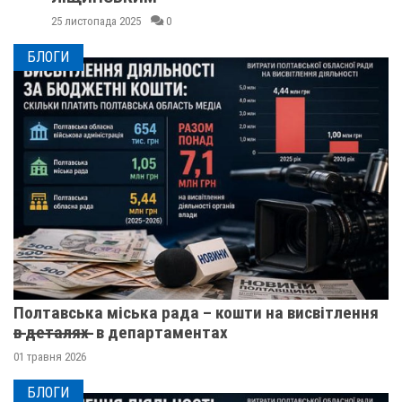
25 листопада 2025
0
БЛОГИ
Полтавська міська рада – кошти на висвітлення
в̶ ̶д̶е̶т̶а̶л̶я̶х̶ ̶ в департаментах
01 травня 2026
БЛОГИ