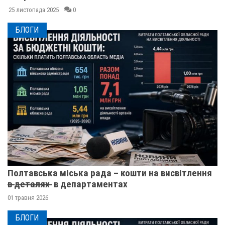
25 листопада 2025
0
БЛОГИ
Полтавська міська рада – кошти на висвітлення
в̶ ̶д̶е̶т̶а̶л̶я̶х̶ ̶ в департаментах
01 травня 2026
БЛОГИ