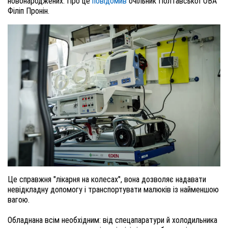
новонароджених. Про це
повідомив
очільник Полтавської ОВА
Філіп Пронін.
Це справжня "лікарня на колесах", вона дозволяє надавати
невідкладну допомогу і транспортувати малюків із найменшою
вагою.
Обладнана всім необхідним: від спецапаратури й холодильника