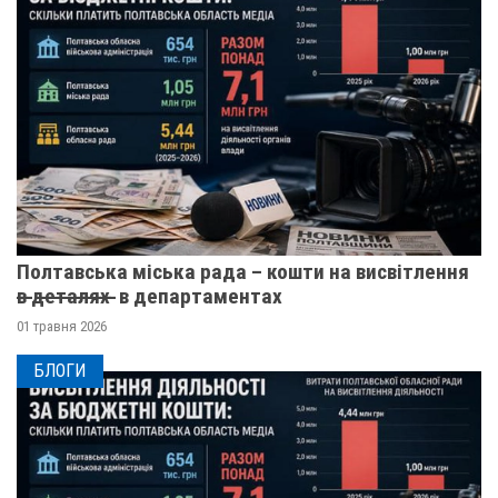
Полтавська міська рада – кошти на висвітлення
в̶ ̶д̶е̶т̶а̶л̶я̶х̶ ̶ в департаментах
01 травня 2026
БЛОГИ