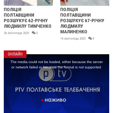
ПОЛІЦІЯ
У ПОЛТАВСЬКІЙ
ПОЛТАВЩИНИ
ОБЛАСТІ
У
РОЗШУКУЄ 67-РІЧНУ
РОЗШУКУЮТЬ 62-
КО
ЛЮДМИЛУ
РІЧНУ ЗОЮ ГРАКОВ
МАЛИНЕНКО
14 листопада 2025
0
14 листопада 2025
0
ОНЛАЙН