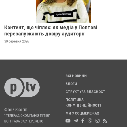
Контент, що чіпляє: як медіа у Полтаві
перезапускають довіру аудиторії
30 березня 2026
ВСІ НОВИНИ
БЛОГИ
СТРУКТУРА ВЛАСНОСТІ
ПОЛІТИКА
КОНФІДЕНЦІЙНОСТІ
©2016-2026 ПП
МИ У СОЦМЕРЕЖАХ
"ТЕЛЕРАДІОКОМПАНІЯ ПІТІВІ".
ВСІ ПРАВА ЗАСТЕРЕЖЕНО