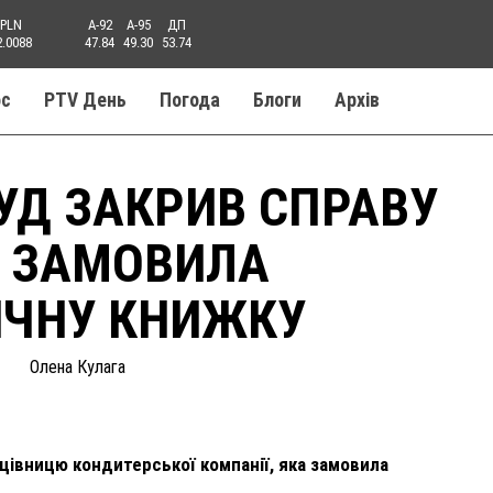
PLN
A-92
A-95
ДП
2.0088
47.84
49.30
53.74
ос
PTV День
Погода
Блоги
Aрхів
УД ЗАКРИВ СПРАВУ
А ЗАМОВИЛА
ИЧНУ КНИЖКУ
Олена Кулага
ацівницю кондитерської компанії, яка замовила