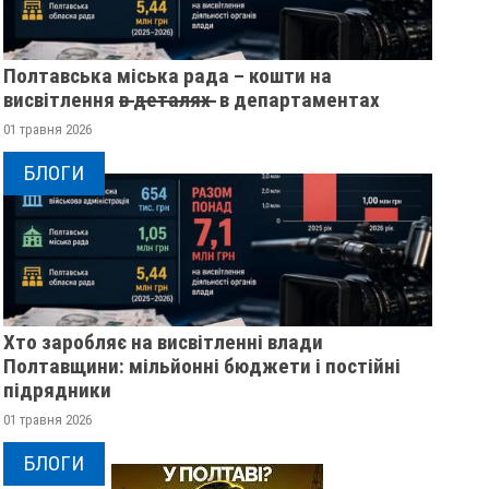
Полтавська міська рада – кошти на
висвітлення в̶ ̶д̶е̶т̶а̶л̶я̶х̶ ̶ в департаментах
01 травня 2026
БЛОГИ
Хто заробляє на висвітленні влади
Полтавщини: мільйонні бюджети і постійні
підрядники
01 травня 2026
БЛОГИ