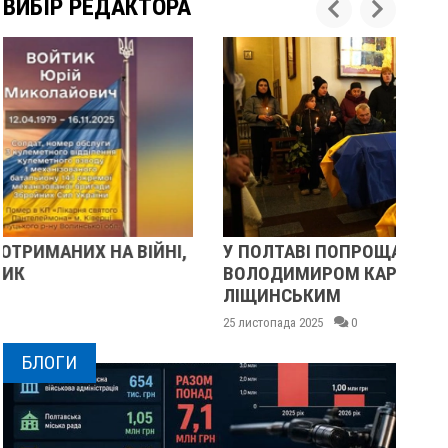
ВИБІР РЕДАКТОРА
У ПОЛТАВІ ПОПРОЩАЛИСЯ ІЗ ВІЙСЬКОВИМИ
П
ВОЛОДИМИРОМ КАРЕНГІНИМ ТА ОЛЕГОМ
С
ЛІЩИНСЬКИМ
2
25 листопада 2025
0
БЛОГИ