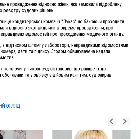
льне провадження відносно жінки, яка замовила підроблену
о реєстру судових рішень.
цівниця кондитерської компанії "Лукас" не бажаючи проходити
али відносно якої виділили в окреме провадження, про
ї неправдивих відомостей про проходження медичного огляду.
", з відтиском штампу лабораторії, неправдивими відомостями
 номера, дати та підпису. Згодом обвинувачена надала
ємства.
ттю злочину. Також суд встановив, що раніше її до
і обставини та у зв'язку з дійовим каяттям, суд закрив
ИЙ ОГЛЯД