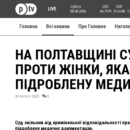
Субота
USD
EUR
LIVE
08.08.2026
44.7579
51.6148
1
Головна
Всі новини
Про Головне
Нагол
НА ПОЛТАВЩИНІ С
ПРОТИ ЖІНКИ, ЯК
ПІДРОБЛЕНУ МЕД
20 лютого 2022
0
Суд звільнив від кримінальної відповідальності пр
підроблену медичну документацію.