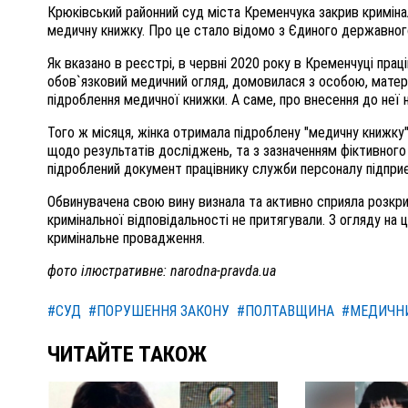
Крюківський районний суд міста Кременчука закрив криміна
медичну книжку. Про це стало відомо з Єдиного державног
Як вказано в реєстрі, в червні 2020 року в Кременчуці пра
обов`язковий медичний огляд, домовилася з особою, матері
підроблення медичної книжки. А саме, про внесення до не
Того ж місяця, жінка отримала підроблену "медичну книжку
щодо результатів досліджень, та з зазначенням фіктивного
підроблений документ працівнику служби персоналу підпри
Обвинувачена свою вину визнала та активно сприяла розкри
кримінальної відповідальності не притягували. З огляду на ц
кримінальне провадження.
фото ілюстративне: narodna-pravda.ua
#СУД
#ПОРУШЕННЯ ЗАКОНУ
#ПОЛТАВЩИНА
#МЕДИЧН
ЧИТАЙТЕ ТАКОЖ