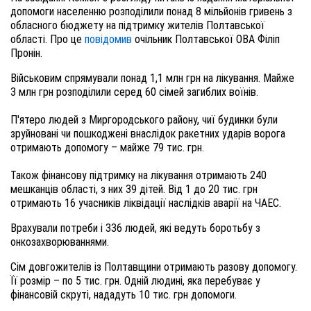
допомоги населенню розподілили понад 8 мільйонів гривень з
обласного бюджету на підтримку жителів Полтавської
області. Про це
повідомив
очільник Полтавської ОВА Філіп
Пронін.
Військовим спрямували понад 1,1 млн грн на лікування. Майже
3 млн грн розподілили серед 60 сімей загиблих воїнів.
П'ятеро людей з Миргородського району, чиї будинки були
зруйновані чи пошкоджені внаслідок ракетних ударів ворога
отримають допомогу – майже 79 тис. грн.
Також фінансову підтримку на лікування отримають 240
мешканців області, з них 39 дітей. Від 1 до 20 тис. грн
отримають 16 учасників ліквідації наслідків аварії на ЧАЕС.
Врахували потреби і 336 людей, які ведуть боротьбу з
онкозахворюваннями.
Сім довгожителів із Полтавщини отримають разову допомогу.
Її розмір – по 5 тис. грн. Одній людині, яка перебуває у
фінансовій скруті, нададуть 10 тис. грн допомоги.