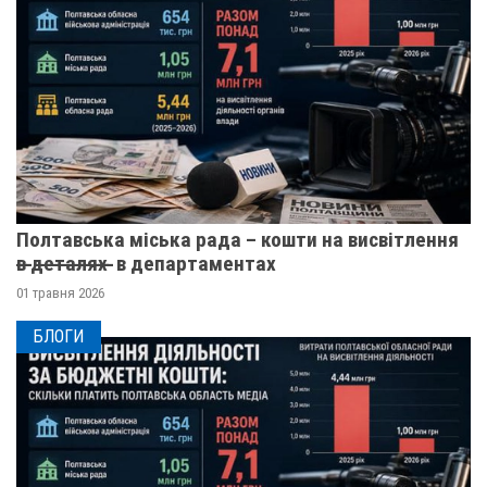
Полтавська міська рада – кошти на висвітлення
в̶ ̶д̶е̶т̶а̶л̶я̶х̶ ̶ в департаментах
01 травня 2026
БЛОГИ