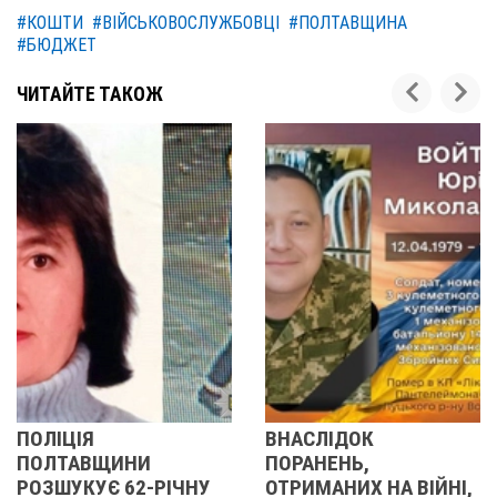
#КОШТИ
#ВІЙСЬКОВОСЛУЖБОВЦІ
#ПОЛТАВЩИНА
#БЮДЖЕТ
ЧИТАЙТЕ ТАКОЖ
ВНАСЛІДОК
У ПОЛТАВІ
ИНИ
ПОРАНЕНЬ,
ПОПРОЩАЛ
62-РІЧНУ
ОТРИМАНИХ НА ВІЙНІ,
ВІЙСЬКОВ