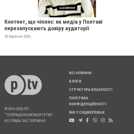
Контент, що чіпляє: як медіа у Полтаві
перезапускають довіру аудиторії
30 березня 2026
ВСІ НОВИНИ
БЛОГИ
СТРУКТУРА ВЛАСНОСТІ
ПОЛІТИКА
КОНФІДЕНЦІЙНОСТІ
©2016-2026 ПП
МИ У СОЦМЕРЕЖАХ
"ТЕЛЕРАДІОКОМПАНІЯ ПІТІВІ".
ВСІ ПРАВА ЗАСТЕРЕЖЕНО