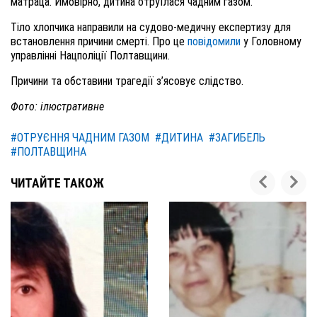
матраца. Ймовірно, дитина отруїлася чадним газом.
Тіло хлопчика направили на судово-медичну експертизу для
встановлення причини смерті. Про це
повідомили
у Головному
управлінні Нацполіції Полтавщини.
Причини та обставини трагедії з’ясовує слідство.
Фото: ілюстративне
#ОТРУЄННЯ ЧАДНИМ ГАЗОМ
#ДИТИНА
#ЗАГИБЕЛЬ
#ПОЛТАВЩИНА
ЧИТАЙТЕ ТАКОЖ