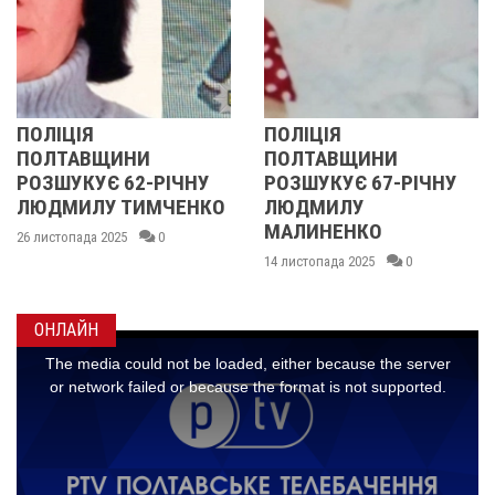
ПОЛІЦІЯ
У ПОЛТАВСЬ
НИ
ПОЛТАВЩИНИ
ОБЛАСТІ
2-РІЧНУ
РОЗШУКУЄ 67-РІЧНУ
РОЗШУКУЮТЬ
ИМЧЕНКО
ЛЮДМИЛУ
РІЧНУ ЗОЮ 
МАЛИНЕНКО
0
14 листопада 2025
14 листопада 2025
0
ОНЛАЙН