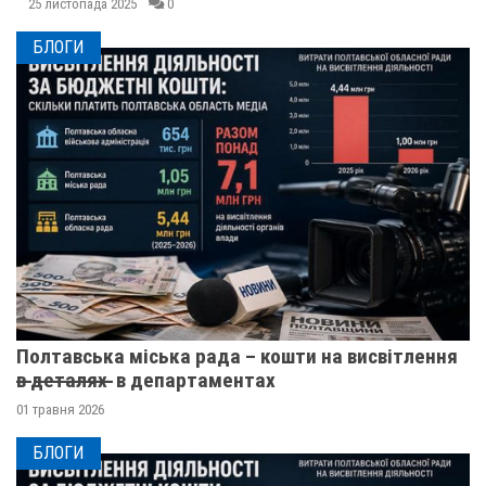
25 листопада 2025
0
БЛОГИ
Полтавська міська рада – кошти на висвітлення
в̶ ̶д̶е̶т̶а̶л̶я̶х̶ ̶ в департаментах
01 травня 2026
БЛОГИ