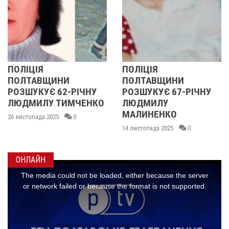
ПОЛІЦІЯ
У ПОЛТАВСЬКІЙ
ПОЛТАВЩИНИ
ОБЛАСТІ
У
РОЗШУКУЄ 67-РІЧНУ
РОЗШУКУЮТЬ 62-
НКО
ЛЮДМИЛУ
РІЧНУ ЗОЮ ГРАКОВ
МАЛИНЕНКО
14 листопада 2025
0
14 листопада 2025
0
ОНЛАЙН