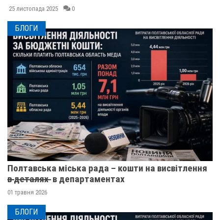
25 листопада 2025
0
БЛОГИ
Полтавська міська рада – кошти на висвітлення
в̶ ̶д̶е̶т̶а̶л̶я̶х̶ ̶ в департаментах
01 травня 2026
БЛОГИ