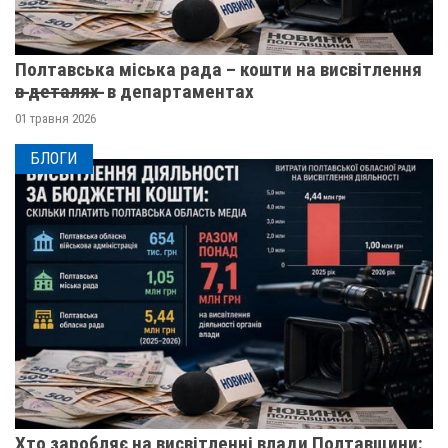
Полтавська міська рада – кошти на висвітлення
в̶ ̶д̶е̶т̶а̶л̶я̶х̶ ̶ в департаментах
01 травня 2026
БЛОГИ
Хто заробляє на висвітленні влади Полтавщини: