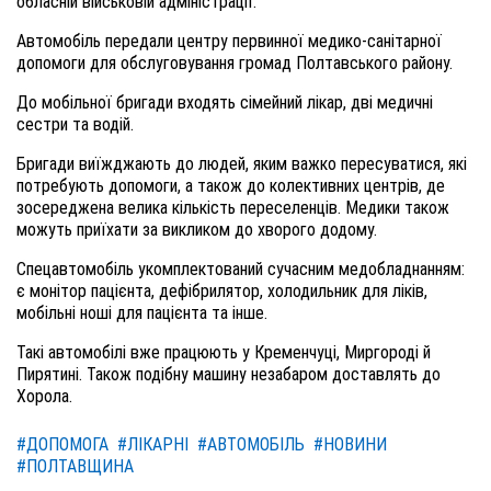
обласній військовій адміністрації.
Автомобіль передали центру первинної медико-санітарної
допомоги для обслуговування громад Полтавського району.
До мобільної бригади входять сімейний лікар, дві медичні
сестри та водій.
Бригади виїжджають до людей, яким важко пересуватися, які
потребують допомоги, а також до колективних центрів, де
зосереджена велика кількість переселенців. Медики також
можуть приїхати за викликом до хворого додому.
Спецавтомобіль укомплектований сучасним медобладнанням:
є монітор пацієнта, дефібрилятор, холодильник для ліків,
мобільні ноші для пацієнта та інше.
Такі автомобілі вже працюють у Кременчуці, Миргороді й
Пирятині. Також подібну машину незабаром доставлять до
Хорола.
#ДОПОМОГА
#ЛІКАРНІ
#АВТОМОБІЛЬ
#НОВИНИ
#ПОЛТАВЩИНА