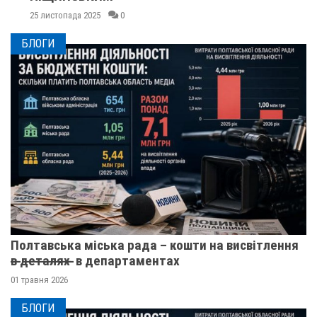
25 листопада 2025
0
БЛОГИ
Полтавська міська рада – кошти на висвітлення
в̶ ̶д̶е̶т̶а̶л̶я̶х̶ ̶ в департаментах
01 травня 2026
БЛОГИ