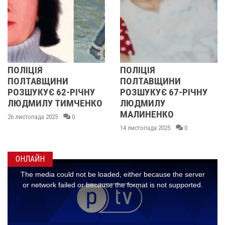
ЦІЯ
ПОЛІЦІЯ
У ПО
ТАВЩИНИ
ПОЛТАВЩИНИ
ОБЛ
УКУЄ 62-РІЧНУ
РОЗШУКУЄ 67-РІЧНУ
РОЗ
МИЛУ ТИМЧЕНКО
ЛЮДМИЛУ
РІЧН
МАЛИНЕНКО
опада 2025
0
14 лист
14 листопада 2025
0
ОНЛАЙН