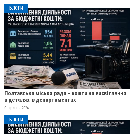
БЛОГИ
Полтавська міська рада – кошти на висвітлення
в̶ ̶д̶е̶т̶а̶л̶я̶х̶ ̶ в департаментах
01 травня 2026
БЛОГИ