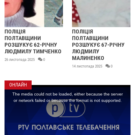
ПОЛІЦІЯ
У ПОЛТАВСЬКІЙ
ПОЛТАВЩИНИ
ОБЛАСТІ
ЧНУ
РОЗШУКУЄ 67-РІЧНУ
РОЗШУКУЮТЬ 62-
ЕНКО
ЛЮДМИЛУ
РІЧНУ ЗОЮ ГРАК
МАЛИНЕНКО
14 листопада 2025
0
14 листопада 2025
0
ОНЛАЙН