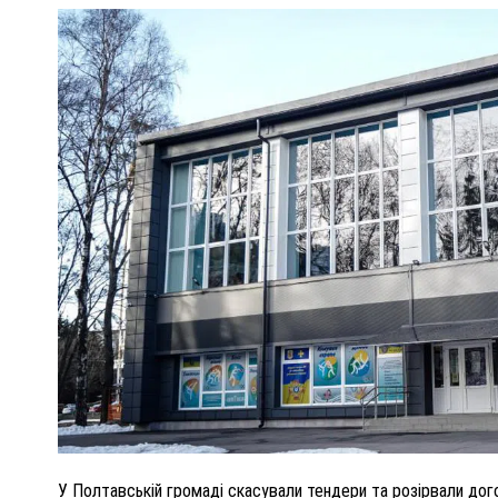
ПОЛІЦІЯ ПОЛТАВЩИНИ РОЗШУКУЄ 62-РІЧНУ
ЛЮДМИЛУ ТИМЧЕНКО
ОМ
26 листопада 2025
0
У Полтавській громаді скасували тендери та розірвали до