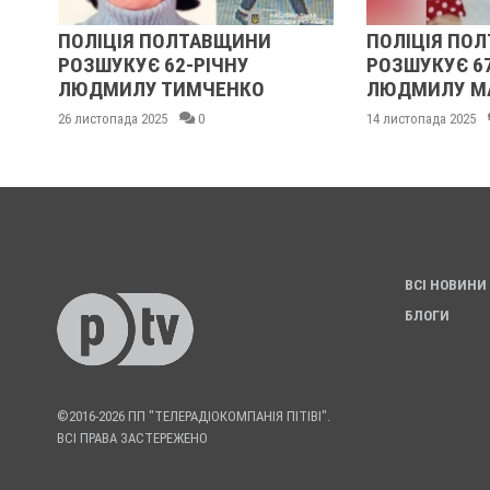
ЛТАВЩИНИ
ПОЛІЦІЯ ПОЛТАВЩИНИ
2-РІЧНУ
РОЗШУКУЄ 67-РІЧНУ
ИМЧЕНКО
ЛЮДМИЛУ МАЛИНЕНКО
0
14 листопада 2025
0
ВСІ НОВИНИ
БЛОГИ
©2016-2026 ПП "ТЕЛЕРАДІОКОМПАНІЯ ПІТІВІ".
ВСІ ПРАВА ЗАСТЕРЕЖЕНО