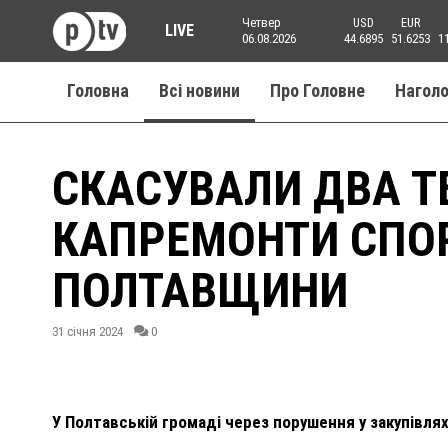
Четвер
USD
EUR
LIVE
06.08.2026
44.6895
51.6253
1
Головна
Всі новини
Про Головне
Нагол
СКАСУВАЛИ ДВА Т
КАПРЕМОНТИ СПО
ПОЛТАВЩИНИ
31 січня 2024
0
У Полтавській громаді через порушення у закупівля