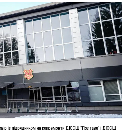
ВНАСЛІДОК ПОРАНЕНЬ, ОТРИМАНИХ НА ВІЙНІ,
ПОМЕР ВОЇН ЮРІЙ ВОЙТИК
25 листопада 2025
0
говір із підрядником на капремонти ДЮСШ "Полтава" і ДЮСШ