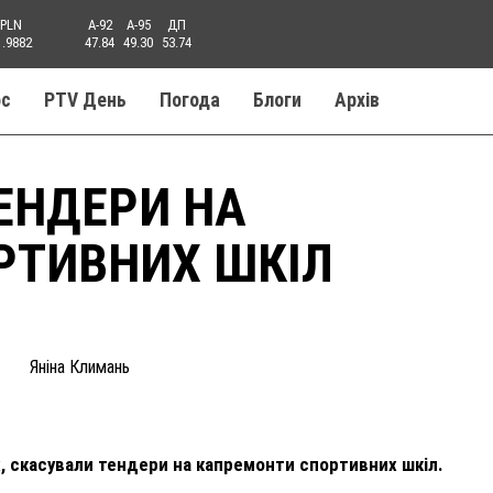
PLN
A-92
A-95
ДП
1.9882
47.84
49.30
53.74
ос
PTV День
Погода
Блоги
Aрхів
ЕНДЕРИ НА
РТИВНИХ ШКІЛ
Яніна Климань
х, скасували тендери на капремонти спортивних шкіл.