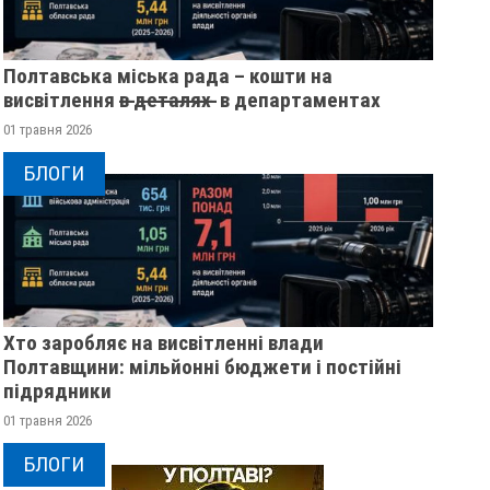
Полтавська міська рада – кошти на
висвітлення в̶ ̶д̶е̶т̶а̶л̶я̶х̶ ̶ в департаментах
01 травня 2026
БЛОГИ
Хто заробляє на висвітленні влади
Полтавщини: мільйонні бюджети і постійні
підрядники
01 травня 2026
БЛОГИ