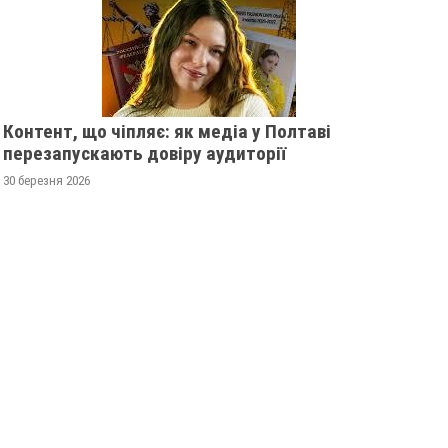
Контент, що чіпляє: як медіа у Полтаві
перезапускають довіру аудиторії
30 березня 2026
У ПОЛТАВСЬКІЙ ОБЛАСТІ
ПОЛІЦІЯ ПОЛТАВ
РОЗШУКУЮТЬ 82-РІЧНУ
РОЗШУКУЄ 69-РІЧ
ГАННУ МЕРКОТАН
МИХАЙЛА УДОДА
13 листопада 2025
0
12 листопада 2025
0