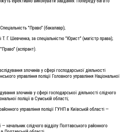
можуть ефективно виконувати завдання. Попереду багато
 Спеціальність "Право" (бакалавр);
і Т. Г. Шевченка, за спеціальністю "Юрист" (магістр права);
"Право" (аспірант).
зслідування злочинів у сфері господарської діяльності
ського управління поліції Головного управління Національної
дування злочинів у сфері господарської діяльності слідчого
ональної поліції в Сумській області;
айонного управління поліції ГУНП в Київській області —
ії — начальник слідчого відділу Полтавського районного
ї в Полтавській області.