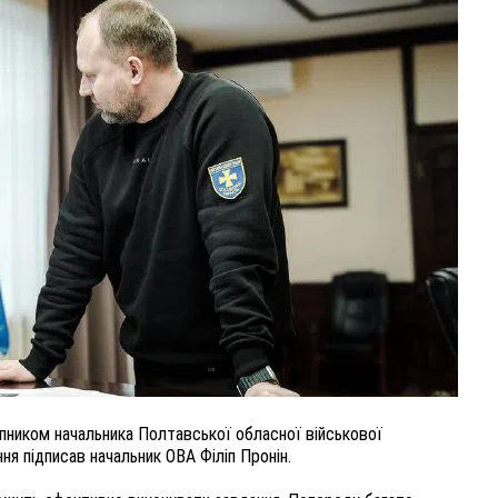
ВНАСЛІДОК ПОРАНЕНЬ, ОТРИМАНИХ НА ВІЙНІ,
ПОМЕР ВОЇН ЮРІЙ ВОЙТИК
25 листопада 2025
0
ником начальника Полтавської обласної військової
ня підписав начальник ОВА Філіп Пронін.