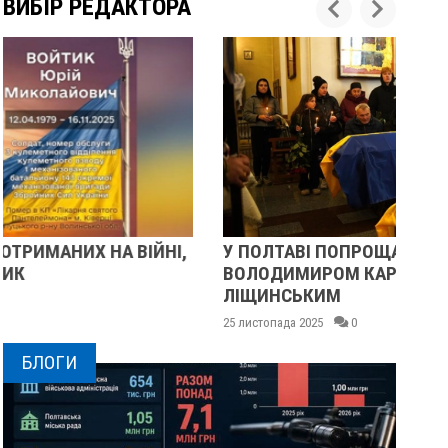
ВИБІР РЕДАКТОРА
У ПОЛТАВІ ПОПРОЩАЛИСЯ ІЗ ВІЙСЬКОВИМИ
ПІ
ВОЛОДИМИРОМ КАРЕНГІНИМ ТА ОЛЕГОМ
С
ЛІЩИНСЬКИМ
25 
25 листопада 2025
0
БЛОГИ