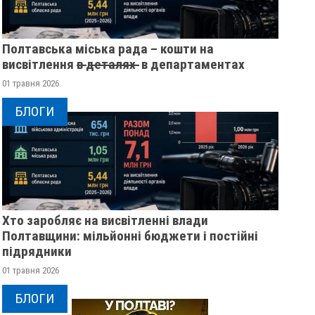
Полтавська міська рада – кошти на
висвітлення в̶ ̶д̶е̶т̶а̶л̶я̶х̶ ̶ в департаментах
01 травня 2026
БЛОГИ
Хто заробляє на висвітленні влади
Полтавщини: мільйонні бюджети і постійні
підрядники
01 травня 2026
БЛОГИ