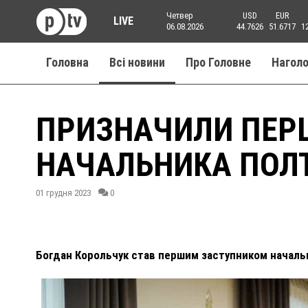
Четвер
USD
EUR
LIVE
06.08.2026
44.7626
51.6717
1
Головна
Всі новини
Про Головне
Нагол
ПРИЗНАЧИЛИ ПЕР
НАЧАЛЬНИКА ПОЛТ
01 грудня 2023
0
Богдан Корольчук став першим заступником начальни