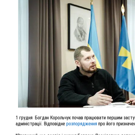
ПОЛІЦІЯ ПОЛТАВЩИНИ РОЗШУКУЄ 62-РІЧНУ
ЛЮДМИЛУ ТИМЧЕНКО
ОМ
26 листопада 2025
0
1 грудня
Богдан Корольчук почав працювати першим заступ
адміністрації. Відповідне
розпорядження
про його призначен