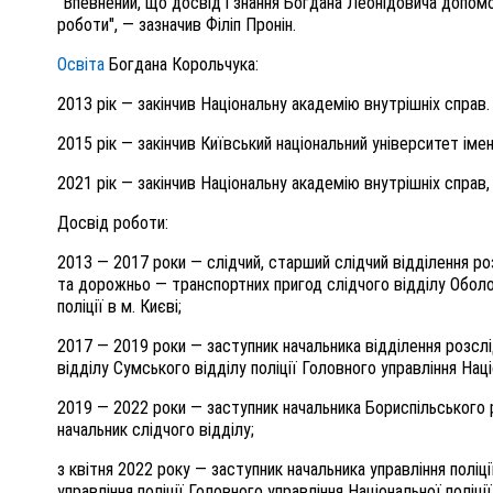
"Впевнений, що досвід і знання Богдана Леонідовича допо
роботи", — зазначив Філіп Пронін.
Освіта
Богдан
а
Корольчук
а:
2013 рік — закінчив Національну академію внутрішніх справ.
2015 рік — закінчив Київський національний університет імен
2021 рік — закінчив Національну академію внутрішніх справ, 
Досвід роботи:
2013 — 2017 роки — слідчий, старший слідчий відділення ро
та дорожньо — транспортних пригод слідчого відділу Оболон
поліції в м. Києві;
2017 — 2019 роки — заступник начальника відділення розслі
відділу Сумського відділу поліції Головного управління Наці
2019 — 2022 роки — заступник начальника Бориспільського р
начальник слідчого відділу;
з квітня 2022 року — заступник начальника управління поліц
управління поліції Головного управління Національної поліці