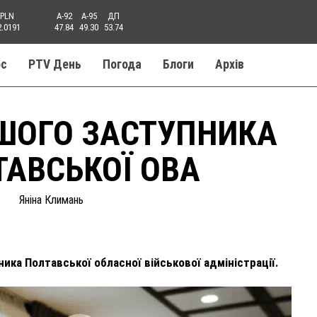
PLN
A-92
A-95
ДП
2.0191
47.84
49.30
53.74
ос
PTV День
Погода
Блоги
Aрхів
ШОГО ЗАСТУПНИКА
АВСЬКОЇ ОВА
Яніна Климань
ка Полтавської обласної військової адміністрації.