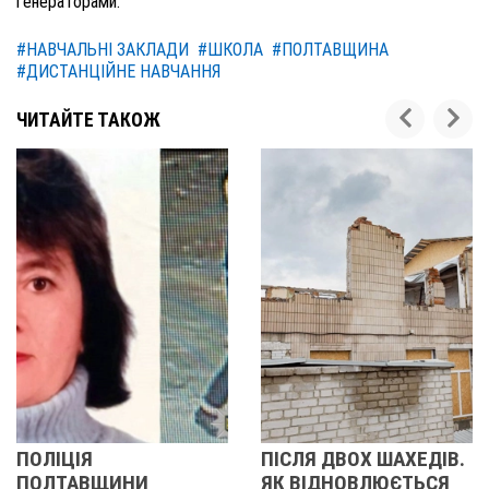
генераторами.
#НАВЧАЛЬНІ ЗАКЛАДИ
#ШКОЛА
#ПОЛТАВЩИНА
#ДИСТАНЦІЙНЕ НАВЧАННЯ
ЧИТАЙТЕ ТАКОЖ
ЛІЦІЯ
ПІСЛЯ ДВОХ ШАХЕДІВ.
ПО
ЛТАВЩИНИ
ЯК ВІДНОВЛЮЄТЬСЯ
ПО