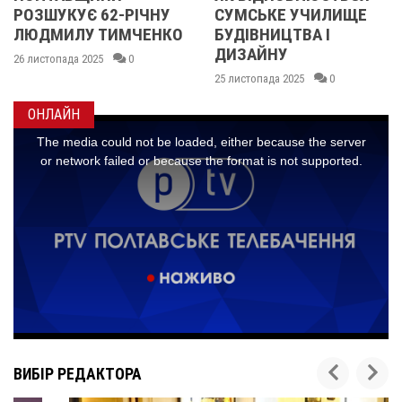
ЗШУКУЄ 62-РІЧНУ
СУМСЬКЕ УЧИЛИЩЕ
РО
ДМИЛУ ТИМЧЕНКО
БУДІВНИЦТВА І
ЛЮ
ДИЗАЙНУ
МА
истопада 2025
0
25 листопада 2025
0
14 л
ОНЛАЙН
ВИБІР РЕДАКТОРА