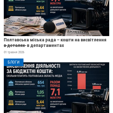
Полтавська міська рада – кошти на висвітлення
в̶ ̶д̶е̶т̶а̶л̶я̶х̶ ̶ в департаментах
01 травня 2026
БЛОГИ