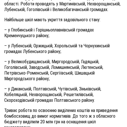
області. Роботи проводять у Мартинівській, Нехворощанській,
Лубенській, Гоголівській і Великобагачанській громадах.
Найбільше шкіл мають укриття задовільного стану:
– у Глобинській і Горішньоплавнівській громадах
Кременчуцького району;
– у Лубенській, Оржицькій, Хорольській та Чорнухинській
громадах Лубенського району;
– у Великобудищанській, Миргородській, Гадяцькій,
Гоголівській, Заводській, Ломишнянській, Лютенській,
Петрівсько-Роменській, Сергіївській, Шишацькій
Миргородського району;
– у Диканській, Полтавській, Чутівській, Зіньківській,
Кобеляцькій, Нехворощанській, Решетилівській,
Скороходівській громадах Полтавського району.
Триває робота по освоєнню виділених коштів на приведення
бомбосховищ до вимог нормативів. До того ж з обласного
бюджету виділили 20 млн грн на оснащення шкіл