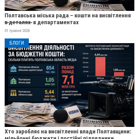
Полтавська міська рада – кошти на висвітлення
в̶ ̶д̶е̶т̶а̶л̶я̶х̶ ̶ в департаментах
01 травня 2026
БЛОГИ
Хто заробляє на висвітленні влади Полтавщини:
мільйонні бюджети і постійні підрядники