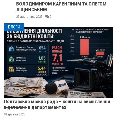
ВОЛОДИМИРОМ КАРЕНГІНИМ ТА ОЛЕГОМ
ЛІЩИНСЬКИМ
25 листопада 2025
0
БЛОГИ
Полтавська міська рада – кошти на висвітлення
в̶ ̶д̶е̶т̶а̶л̶я̶х̶ ̶ в департаментах
01 травня 2026