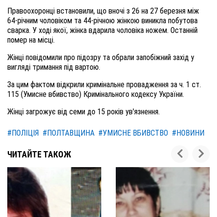
Правоохоронці встановили, що вночі з 26 на 27 березня між
64-річним чоловіком та 44-річною жінкою виникла побутова
сварка. У ході якої, жінка вдарила чоловіка ножем. Останній
помер на місці.
Жінці повідомили про підозру та обрали запобіжний захід у
вигляді тримання під вартою.
За цим фактом відкрили кримінальне провадження за ч. 1 ст.
115 (Умисне вбивство) Кримінального кодексу України.
Жінці загрожує від семи до 15 років ув'язнення.
#ПОЛІЦІЯ
#ПОЛТАВЩИНА
#УМИСНЕ ВБИВСТВО
#НОВИНИ
ЧИТАЙТЕ ТАКОЖ