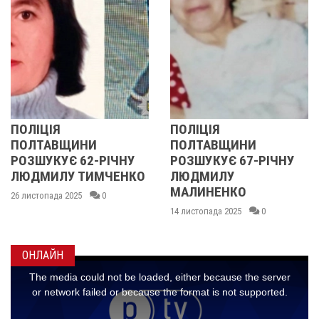
ЦІЯ
ПОЛІЦІЯ
У ПО
ТАВЩИНИ
ПОЛТАВЩИНИ
ОБЛ
УКУЄ 62-РІЧНУ
РОЗШУКУЄ 67-РІЧНУ
РОЗ
МИЛУ ТИМЧЕНКО
ЛЮДМИЛУ
РІЧН
МАЛИНЕНКО
опада 2025
0
14 лист
14 листопада 2025
0
ОНЛАЙН