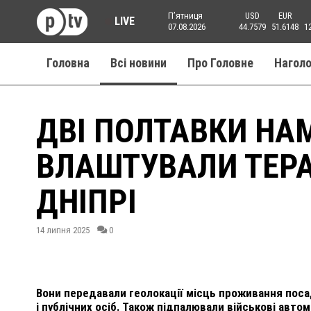
Пʼятниця
USD
EUR
LIVE
07.08.2026
44.7579
51.6148
1
Головна
Всі новини
Про Головне
Нагол
ДВІ ПОЛТАВКИ НА
ВЛАШТУВАЛИ ТЕРА
ДНІПРІ
14 липня 2025
0
Вони передавали геолокації місць проживання посад
і публічних осіб. Також підпалювали військові автомо