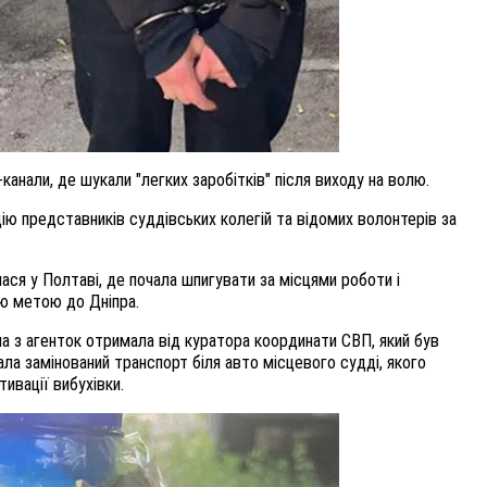
анали, де шукали "легких заробітків" після виходу на волю.
цію представників суддівських колегій та відомих волонтерів за
ася у Полтаві, де почала шпигувати за місцями роботи і
ою метою до Дніпра.
а з агенток отримала від куратора координати СВП, який був
ала замінований транспорт біля авто місцевого судді, якого
ивації вибухівки.