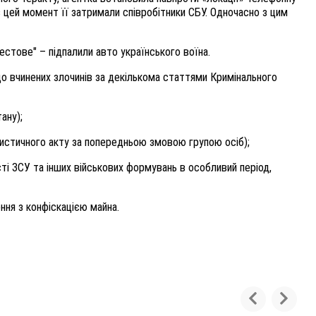
 цей момент її затримали співробітники СБУ. Одночасно з цим
стове" – підпалили авто українського воїна.
до вчинених злочинів за декількома статтями Кримінального
ану);
ерористичного акту за попередньою змовою групою осіб);
ності ЗСУ та інших військових формувань в особливий період,
ння з конфіскацією майна.