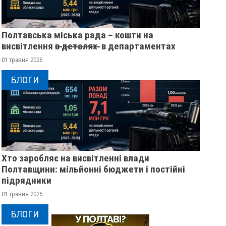
Полтавська міська рада – кошти на
висвітлення в̶ ̶д̶е̶т̶а̶л̶я̶х̶ ̶ в департаментах
01 травня 2026
БЛОГИ
Хто заробляє на висвітленні влади
Полтавщини: мільйонні бюджети і постійні
підрядники
01 травня 2026
БЛОГИ