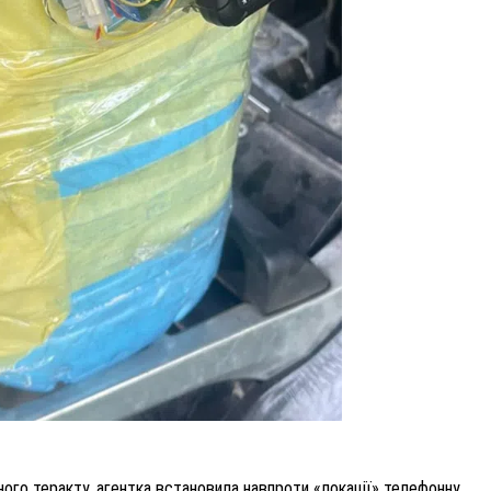
ого теракту, агентка встановила навпроти «локації» телефонну