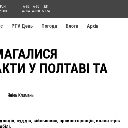
PLN
A-92
A-95
ДП
2.0088
47.84
49.30
53.74
ос
PTV День
Погода
Блоги
Aрхів
МАГАЛИСЯ
КТИ У ПОЛТАВІ ТА
Яніна Климань
овців, суддів, військових, правоохоронців, волонтерів
білі.