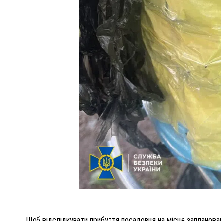
Щоб відслідкувати прибуття посадовця на місце запланован