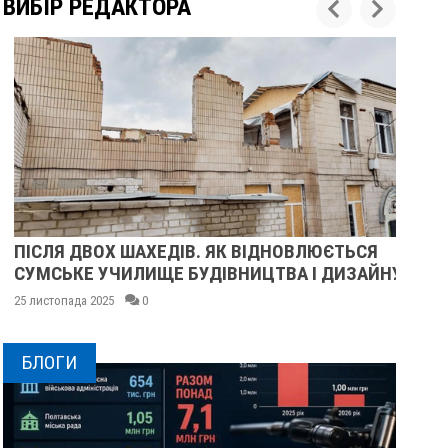
ВИБІР РЕДАКТОРА
ПІСЛЯ ДВОХ ШАХЕДІВ. ЯК ВІДНОВЛЮЄТЬСЯ
ПІ
СУМСЬКЕ УЧИЛИЩЕ БУДІВНИЦТВА І ДИЗАЙНУ
МА
25 листопада 2025
0
24 
БЛОГИ