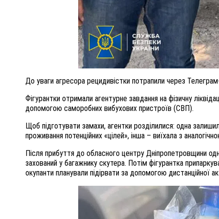
До уваги агресора рецидивістки потрапили через Телеграм-к
Фігурантки отримали агентурне завдання на фізичну ліквіда
допомогою саморобних вибухових пристроїв (СВП).
Щоб підготувати замахи, агентки розділилися: одна залишил
проживання потенційних «цілей», інша – виїхала з аналогічн
Після прибуття до обласного центру Дніпропетровщини одн
захований у багажнику скутера. Потім фігурантка припаркув
окупанти планували підірвати за допомогою дистанційної акт