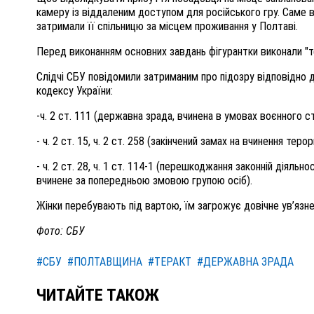
камеру із віддаленим доступом для російського гру. Саме в
затримали її спільницю за місцем проживання у Полтаві.
Перед виконанням основних завдань фігурантки виконали "те
Слідчі СБУ повідомили затриманим про підозру відповідно 
кодексу України:
-ч. 2 ст. 111 (державна зрада, вчинена в умовах воєнного ст
- ч. 2 ст. 15, ч. 2 ст. 258 (закінчений замах на вчинення т
- ч. 2 ст. 28, ч. 1 ст. 114-1 (перешкоджання законній діяль
вчинене за попередньою змовою групою осіб).
Жінки перебувають під вартою, їм загрожує довічне ув’язне
Фото: СБУ
#СБУ
#ПОЛТАВЩИНА
#ТЕРАКТ
#ДЕРЖАВНА ЗРАДА
ЧИТАЙТЕ ТАКОЖ